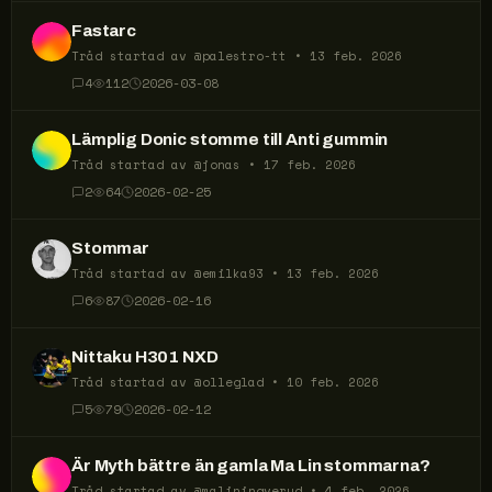
Fastarc
Tråd startad av @
palestro-tt
•
13 feb. 2026
4
112
2026-03-08
Lämplig Donic stomme till Anti gummin
Tråd startad av @
jonas
•
17 feb. 2026
2
64
2026-02-25
Stommar
Tråd startad av @
emilka93
•
13 feb. 2026
6
87
2026-02-16
Nittaku H301 NXD
Tråd startad av @
olleglad
•
10 feb. 2026
5
79
2026-02-12
Är Myth bättre än gamla Ma Lin stommarna?
Tråd startad av @
maliningverud
•
4 feb. 2026