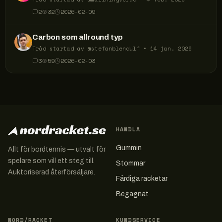
2
32
2026-02-09
Carbon som allround typ
Tråd startad av @
stefanblendulf
•
14 jan. 2026
3
59
2026-02-03
HANDLA
Gummin
Allt för bordtennis — utvalt för
spelare som vill ett steg till.
Stommar
Auktoriserad återförsäljare.
Färdiga racketar
Begagnat
NORD/RACKET
KUNDSERVICE