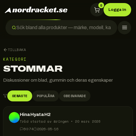
0
Logga in
TILLBAKA
KATEGORI
STOMMAR
Diskussioner om blad, gummin och deras egenskaper
SENASTE
POPULÄRA
OBESVARADE
Hina Hyata H2
Tråd startad av @
ringen
•
20 mars 2026
6
74
2026-05-16