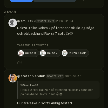
3
SVAR
2026-02-14
@
emilka93
BRONZE XVII
Rakza 9 eller Rakza 7 på forehand skulle jag säga 
och på backhand Rakza 7 soft 👍😎
TAGGADE PRODUKTER
Rakza 9
Rakza 7
Rakza 7 Soft
1
2026-02-15
@
stefanblendulf
BRONZE VII
@emilka93
Rakza 9 eller Rakza 7 på forehand skulle jag säga och 
på backhand Rakza 7 soft 👍😎
Hur är Razka 7 Soft? Aldrig testat!