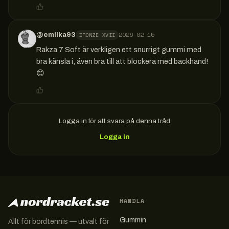
2026-02-15
@
emilka93
BRONZE XVII
Rakza 7 Soft är verkligen ett snurrigt gummi med 
bra känsla i, även bra till att blockera med backhand! 
😊
Logga in för att svara på denna tråd
Logga in
HANDLA
Gummin
Allt för bordtennis — utvalt för