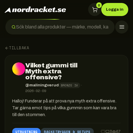
0
Logga in
TILLBAKA
Vilket gummi till
Myth extra
offensive?
·
@
maliningverud
BRONZE IV
2026-02-09
Halloj! Funderar på att prova nya myth extra offensive. 
Tar gärna emot tips på vilka gummin som kan vara bra 
till den stommen.
3
67
UTRUSTNING
RACKETBYGGEN & SETUPS