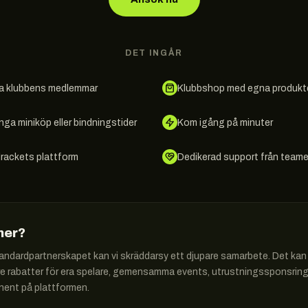
DET INGÅR
lla klubbens medlemmar
Klubbshop med egna produkte
nga miniköp eller bindningstider
Kom igång på minuter
rackets plattform
Dedikerad support från team
 mer?
andardpartnerskapet kan vi skräddarsy ett djupare samarbete. Det ka
re rabatter för era spelare, gemensamma events, utrustningssponsring, 
nent på plattformen.