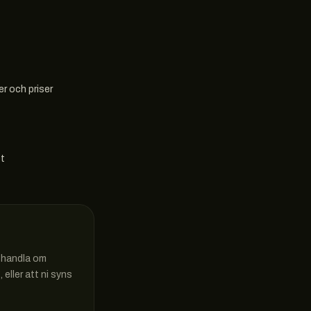
r och priser
et
n handla om
eller att ni syns