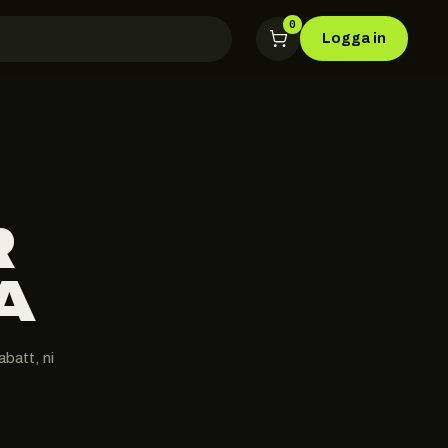
0
Logga in
R
A
batt, ni