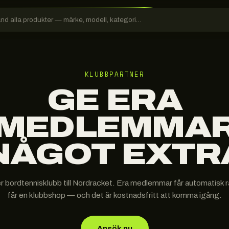
KLUBBPARTNER
GE ERA
MEDLEMMA
NÅGOT EXTR
er bordtennisklubb till Nordracket. Era medlemmar får automatisk ra
får en klubbshop — och det är kostnadsfritt att komma igång.
Ansök nu