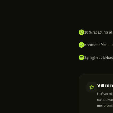
10% rabatt för a
Kostnadsfritt — i
Synlighet på Nord
Vill ni
Utöver st
exklusiva
mer promi