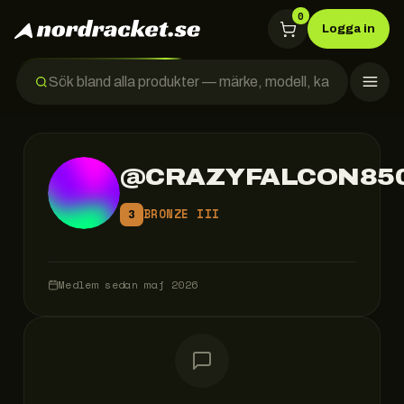
0
Logga in
@
CRAZYFALCON85
BRONZE III
3
Medlem sedan
maj 2026