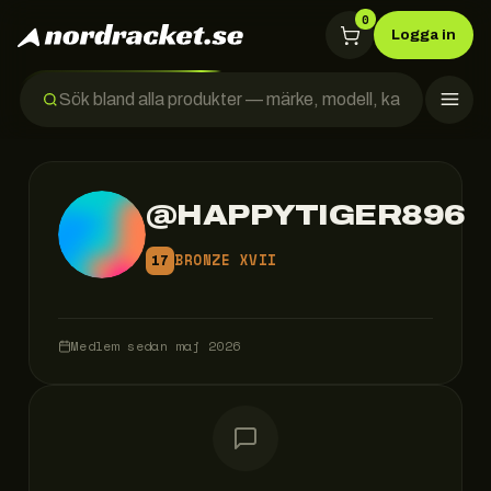
0
Logga in
@
HAPPYTIGER896
BRONZE XVII
17
Medlem sedan
maj 2026