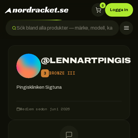
0
Logga in
@
LENNARTPINGIS
BRONZE III
3
Pingiskliniken Sigtuna
Medlem sedan
juni 2026