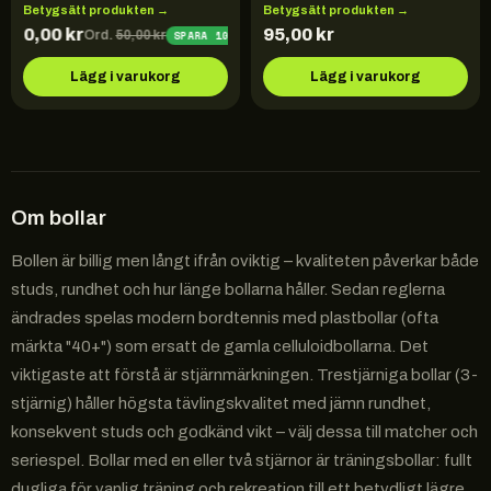
Betygsätt produkten →
Betygsätt produkten →
40,00
kr
95,00
kr
Ord.
50,00
kr
SPARA
10,00
KR
Lägg i varukorg
Lägg i varukorg
Om
bollar
Bollen är billig men långt ifrån oviktig – kvaliteten påverkar både
studs, rundhet och hur länge bollarna håller. Sedan reglerna
ändrades spelas modern bordtennis med plastbollar (ofta
märkta "40+") som ersatt de gamla celluloidbollarna. Det
viktigaste att förstå är stjärnmärkningen. Trestjärniga bollar (3-
stjärnig) håller högsta tävlingskvalitet med jämn rundhet,
konsekvent studs och godkänd vikt – välj dessa till matcher och
seriespel. Bollar med en eller två stjärnor är träningsbollar: fullt
dugliga för vanlig träning och rekreation till ett betydligt lägre