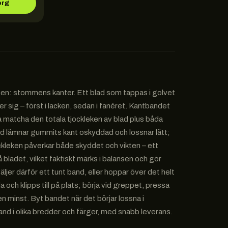
org
eten: stommens kanter. Ett blad som tappas i golvet
rider sig – först i lacken, sedan i fanéret. Kantbandet
ka matcha den totala tjockleken av blad plus båda
d lämnar gummits kant oskyddad och lossnar lätt;
ockleken påverkar både skyddet och vikten – ett
bladet, vilket faktiskt märks i balansen och gör
jer därför ett tunt band, eller hoppar över det helt
och klipps till på plats; börja vid greppet, pressa
n minst. Byt bandet när det börjar lossna i
and i olika bredder och färger, med snabb leverans.