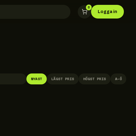
0
Logga in
NYAST
LÄGST PRIS
HÖGST PRIS
A–Ö