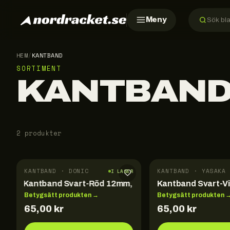
Meny
HEM
/
KANTBAND
SORTIMENT
KANTBAN
2 produkter
KANTBAND · DONIC
KANTBAND · YASAKA
I LAGER
Kantband Svart-Röd 12mm, 5m
Kantband Svart-V
Betygsätt produkten →
Betygsätt produkten 
65,00
kr
65,00
kr