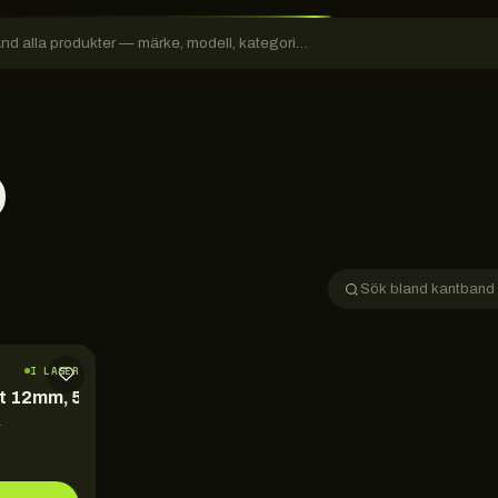
D
I LAGER
it 12mm, 5m
→