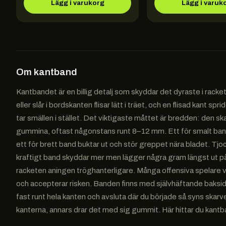
Lägg i varukorg
Lägg i varuk
Om
kantband
Kantbandet är en billig detalj som skyddar det dyraste i rack
eller slår i bordskanten flisar lätt i träet, och en flisad kant sp
tar smällen i stället. Det viktigaste måttet är bredden: den s
gummina, oftast någonstans runt 8–12 mm. Ett för smalt ban
ett för brett band buktar ut och stör greppet nära bladet. Tj
kraftigt band skyddar mer men lägger några gram längst ut på 
racketen aningen tröghanterligare. Många offensiva spelare väl
och accepterar risken. Banden finns med självhäftande baksida 
fast runt hela kanten och avsluta där du började så syns skarve
kanterna, annars drar det med sig gummit. Här hittar du kantb