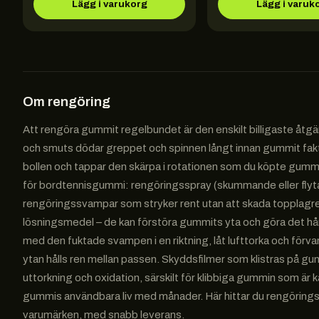
Lägg i varukorg
Lägg i varuk
Om
rengöring
Att rengöra gummit regelbundet är den enskilt billigaste åt
och smuts dödar greppet och spinnen långt innan gummit fakti
bollen och tappar den skärpa i rotationen som du köpte gummit
för bordtennisgummi: rengöringsspray (skummande eller fly
rengöringssvampar som stryker rent utan att skada topplagret.
lösningsmedel – de kan förstöra gummits yta och göra det hårt 
med den fuktade svampen i en riktning, låt lufttorka och förva
ytan hålls ren mellan passen. Skyddsfilmer som klistras på
uttorkning och oxidation, särskilt för klibbiga gummin som är
gummis användbara liv med månader. Här hittar du rengöring
varumärken, med snabb leverans.