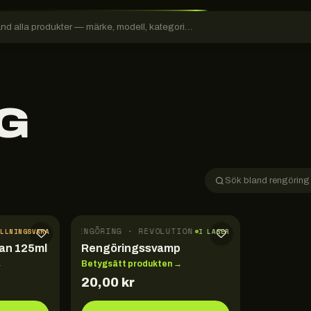
G
RENGÖRING · REVOLUTION
ÄLLNINGSVARA
I LAGER
an 125ml
Rengöringssvamp
→
Betygsätt produkten →
20,00
kr