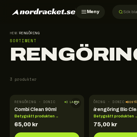
Meny
HEM
/
RENGÖRING
SORTIMENT
RENGÖRIN
3 produkter
RENGÖRING · DONIC
RENGÖRING · DONIC
I LAGER
BEST
Combi Clean 90ml
Gummirengöring Bio Cle
Betygsätt produkten →
Betygsätt produkten 
65,00
kr
75,00
kr