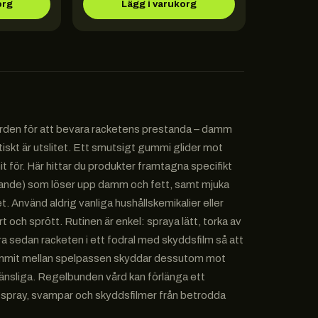
org
Lägg i varukorg
gärden för att bevara racketens prestanda – damm
skt är utslitet. Ett smutsigt gummi glider mot
 för. Här hittar du produkter framtagna specifikt
tande) som löser upp damm och fett, samt mjuka
 Använd aldrig vanliga hushållskemikalier eller
och sprött. Rutinen är enkel: spraya lätt, torka av
ra sedan racketen i ett fodral med skyddsfilm så att
 gummit mellan spelpassen skyddar dessutom mot
 känsliga. Regelbunden vård kan förlänga ett
sspray, svampar och skyddsfilmer från betrodda