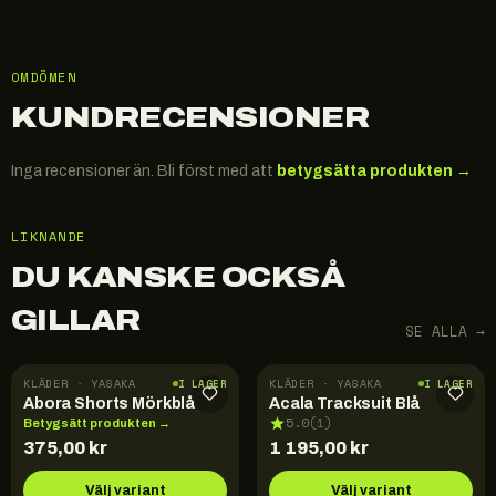
OMDÖMEN
KUNDRECENSIONER
Inga recensioner än. Bli först med att
betygsätta produkten →
LIKNANDE
DU KANSKE OCKSÅ
GILLAR
SE ALLA →
KLÄDER · YASAKA
KLÄDER · YASAKA
I LAGER
I LAGER
Abora Shorts Mörkblå
Acala Tracksuit Blå
5.0
(
1
)
Betygsätt produkten →
375,00
kr
1 195,00
kr
Välj variant
Välj variant