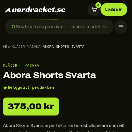
0
Logga in
HEM
/
KLÄDER
/
YASAKA
/
ABORA SHORTS SVARTA
KLÄDER · YASAKA
Abora Shorts Svarta
★
Betygsätt produkten
375,00 kr
Abora Shorts Svarta är perfekta för bordsbollspelare som vill