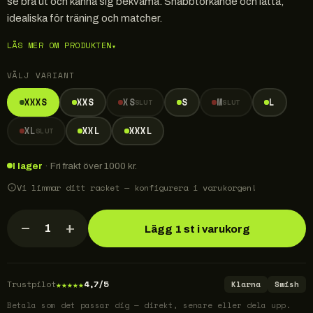
se bra ut och känna sig bekväma. Snabbtorkande och lätta,
idealiska för träning och matcher.
LÄS MER OM PRODUKTEN
▾
VÄLJ VARIANT
XXXS
XXS
XS
S
M
L
SLUT
SLUT
XL
XXL
XXXL
SLUT
I lager
· Fri frakt över 1000 kr.
Vi limmar ditt racket — konfigurera i varukorgen!
−
+
1
Lägg 1 st i varukorg
★
★
★
★
★
Trustpilot
4,7/5
Klarna
Swish
Betala som det passar dig — direkt, senare eller dela upp.