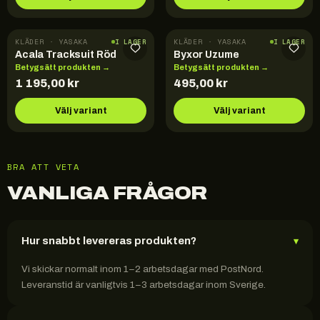
KLÄDER · YASAKA
KLÄDER · YASAKA
I LAGER
I LAGER
Acala Tracksuit Röd
Byxor Uzume
Betygsätt produkten →
Betygsätt produkten →
1 195,00
kr
495,00
kr
Välj variant
Välj variant
BRA ATT VETA
VANLIGA FRÅGOR
Hur snabbt levereras produkten?
▾
Vi skickar normalt inom 1–2 arbetsdagar med PostNord.
Leveranstid är vanligtvis 1–3 arbetsdagar inom Sverige.