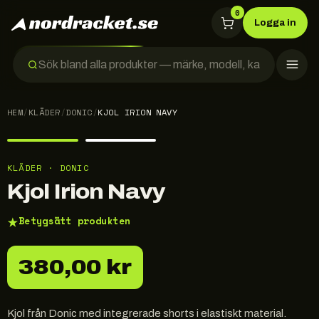
0
Logga in
HEM
/
KLÄDER
/
DONIC
/
KJOL IRION NAVY
KLÄDER · DONIC
Kjol Irion Navy
★
Betygsätt produkten
380,00 kr
Kjol från Donic med integrerade shorts i elastiskt material.