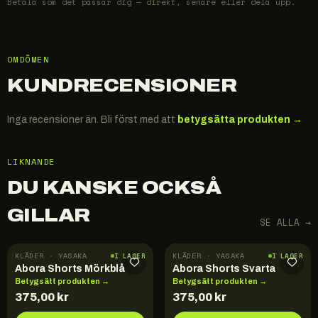
Betala som det passar dig — direkt, senare eller dela upp.
OMDÖMEN
KUNDRECENSIONER
Inga recensioner än. Bli först med att
betygsätta produkten →
LIKNANDE
DU KANSKE OCKSÅ
GILLAR
SE ALLA →
KLÄDER · YASAKA
KLÄDER · YASAKA
I LAGER
I LAGER
Abora Shorts Mörkblå
Abora Shorts Svarta
Betygsätt produkten →
Betygsätt produkten →
375,00
kr
375,00
kr