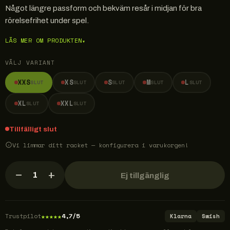
Något längre passform och bekväm resår i midjan för bra
rörelsefrihet under spel.
LÄS MER OM PRODUKTEN
▾
VÄLJ VARIANT
XXS
XS
S
M
L
SLUT
SLUT
SLUT
SLUT
SLUT
XL
XXL
SLUT
SLUT
Tillfälligt slut
Vi limmar ditt racket — konfigurera i varukorgen!
−
+
1
Ej tillgänglig
★
★
★
★
★
Trustpilot
4,7/5
Klarna
Swish