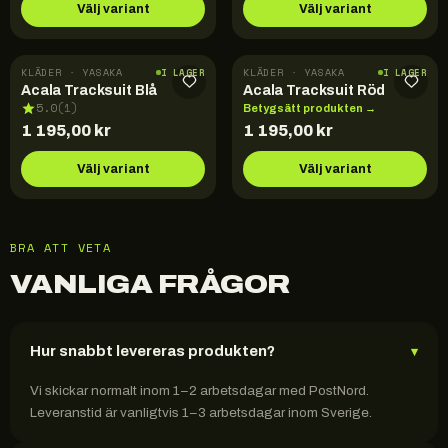
Välj variant
Välj variant
KLÄDER · YASAKA
KLÄDER · YASAKA
I LAGER
I LAGER
Acala Tracksuit Blå
Acala Tracksuit Röd
5.0
(
1
)
Betygsätt produkten →
1 195,00
kr
1 195,00
kr
Välj variant
Välj variant
BRA ATT VETA
VANLIGA FRÅGOR
Hur snabbt levereras produkten?
▾
Vi skickar normalt inom 1–2 arbetsdagar med PostNord.
Leveranstid är vanligtvis 1–3 arbetsdagar inom Sverige.