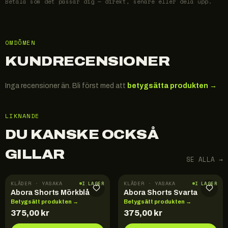
Betala som det passar dig — direkt, senare eller dela upp.
OMDÖMEN
KUNDRECENSIONER
Inga recensioner än. Bli först med att
betygsätta produkten →
LIKNANDE
DU KANSKE OCKSÅ
GILLAR
SE ALLA →
KLÄDER · YASAKA
KLÄDER · YASAKA
I LAGER
I LAGER
Abora Shorts Mörkblå
Abora Shorts Svarta
Betygsätt produkten →
Betygsätt produkten →
375,00
kr
375,00
kr