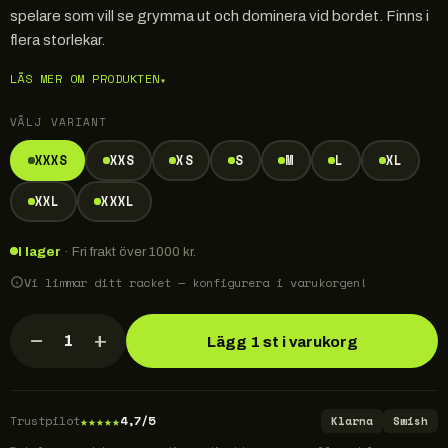
spelare som vill se grymma ut och dominera vid bordet. Finns i
flera storlekar.
LÄS MER OM PRODUKTEN
▾
VÄLJ VARIANT
XXXS
XXS
XS
S
M
L
XL
XXL
XXXL
I lager
· Fri frakt över 1000 kr.
Vi limmar ditt racket — konfigurera i varukorgen!
−
+
1
Lägg 1 st i varukorg
★
★
★
★
★
Trustpilot
4,7/5
Klarna
Swish