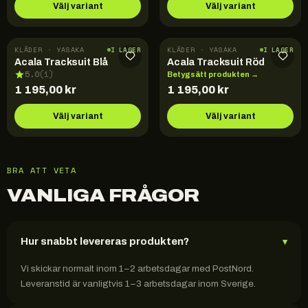
Välj variant
Välj variant
KLÄDER · YASAKA
KLÄDER · YASAKA
I LAGER
I LAGER
Acala Tracksuit Blå
Acala Tracksuit Röd
5.0
(
1
)
Betygsätt produkten →
1 195,00
kr
1 195,00
kr
Välj variant
Välj variant
BRA ATT VETA
VANLIGA FRÅGOR
Hur snabbt levereras produkten?
▾
Vi skickar normalt inom 1–2 arbetsdagar med PostNord.
Leveranstid är vanligtvis 1–3 arbetsdagar inom Sverige.