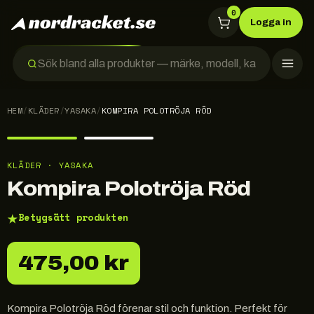
0
Logga in
HEM
/
KLÄDER
/
YASAKA
/
KOMPIRA POLOTRÖJA RÖD
KLÄDER · YASAKA
Kompira Polotröja Röd
★
Betygsätt produkten
475,00 kr
Kompira Polotröja Röd förenar stil och funktion. Perfekt för