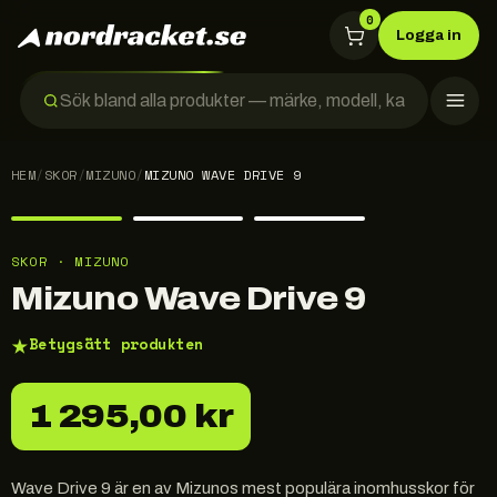
0
Logga in
HEM
/
SKOR
/
MIZUNO
/
MIZUNO WAVE DRIVE 9
SKOR · MIZUNO
Mizuno Wave Drive 9
★
Betygsätt produkten
1 295,00 kr
Wave Drive 9 är en av Mizunos mest populära inomhusskor för