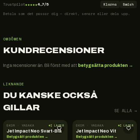
★
★
★
★
★
Trustpilot
4,7/5
Klarna
Swish
Betala som det passar dig — direkt, senare eller dela upp.
OMDÖMEN
KUNDRECENSIONER
Inga recensioner än. Bli först med att
betygsätta produkten →
LIKNANDE
DU KANSKE OCKSÅ
GILLAR
SE ALLA →
SKOR · YASAKA
SKOR · YASAKA
I LAGER
I LAGER
Jet Impact Neo Svart-Blå
Jet Impact Neo Vit
Betygsätt produkten →
Betygsätt produkten →