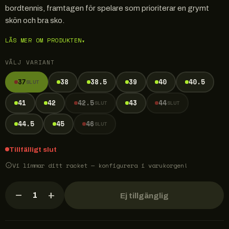
bordtennis, framtagen för spelare som prioriterar en grymt
skön och bra sko.
LÄS MER OM PRODUKTEN
▾
VÄLJ VARIANT
37
38
38.5
39
40
40.5
SLUT
41
42
42.5
43
44
SLUT
SLUT
44.5
45
46
SLUT
Tillfälligt slut
Vi limmar ditt racket — konfigurera i varukorgen!
−
+
1
Ej tillgänglig