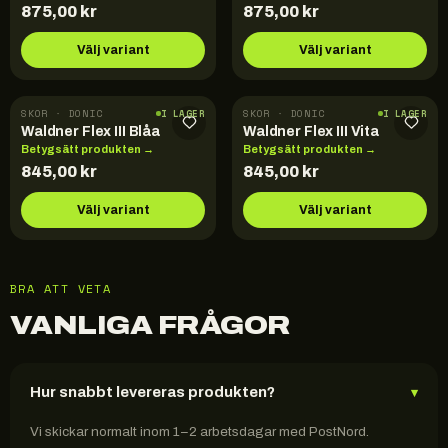
875,00
kr
875,00
kr
Välj variant
Välj variant
SKOR · DONIC
SKOR · DONIC
I LAGER
I LAGER
Waldner Flex III Blåa
Waldner Flex III Vita
Betygsätt produkten →
Betygsätt produkten →
845,00
kr
845,00
kr
Välj variant
Välj variant
BRA ATT VETA
VANLIGA FRÅGOR
Hur snabbt levereras produkten?
▾
Vi skickar normalt inom 1–2 arbetsdagar med PostNord.