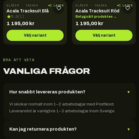
KLÄDER · YASAKA
KLÄDER · YASAKA
I LAGER
I LAGER
Acala Tracksuit Blå
Acala Tracksuit Röd
5.0
(
1
)
Betygsätt produkten →
1 195,00
kr
1 195,00
kr
Välj variant
Välj variant
BRA ATT VETA
VANLIGA FRÅGOR
Hur snabbt levereras produkten?
▾
Vi skickar normalt inom 1–2 arbetsdagar med PostNord.
Leveranstid är vanligtvis 1–3 arbetsdagar inom Sverige.
Kan jag returnera produkten?
▾