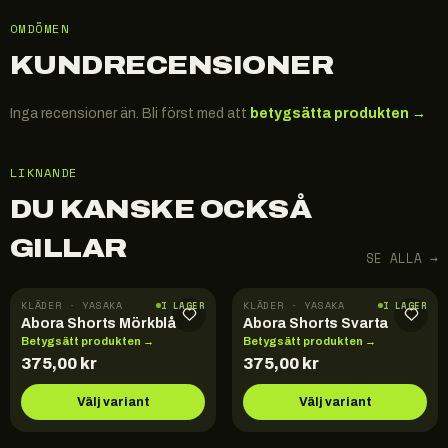
OMDÖMEN
KUNDRECENSIONER
Inga recensioner än. Bli först med att
betygsätta produkten →
LIKNANDE
DU KANSKE OCKSÅ
GILLAR
SE ALLA →
KLÄDER · YASAKA
KLÄDER · YASAKA
I LAGER
I LAGER
Abora Shorts Mörkblå
Abora Shorts Svarta
Betygsätt produkten →
Betygsätt produkten →
375,00
kr
375,00
kr
Välj variant
Välj variant