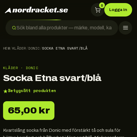
0
Logga in
HEM
/
KLÄDER
/
DONIC
/
SOCKA ETNA SVART/BLÅ
KLÄDER · DONIC
Socka Etna svart/blå
★
Betygsätt produkten
65,00 kr
Kvartslång socka från Donic med förstärkt tå och sula för