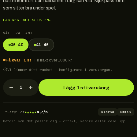
bättre komfort och hållbarhet i färg sart/blå. Mjuk passform
som sitter bra under spel.
LÄS MER OM PRODUKTEN
▾
VÄLJ VARIANT
36-40
41-46
Få kvar · 1 st
· Fri frakt över 1000 kr.
Vi limmar ditt racket — konfigurera i varukorgen!
−
+
1
Lägg 1 st i varukorg
★
★
★
★
★
Trustpilot
4,7/5
Klarna
Swish
Betala som det passar dig — direkt, senare eller dela upp.