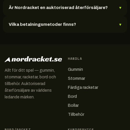
Är Nordracket en auktoriserad återförsäljare?
▾
Vilka betalningsmetoder finns?
▾
HANDLA
Gummin
Allt för ditt spel — gummin,
stommar, racketar, bord och
Stommar
tillbehör. Auktoriserad
Färdiga racketar
återförsäljare av världens
Bord
ledande märken.
Bollar
Tillbehör
NORD/RACKET
KUNDSERVICE