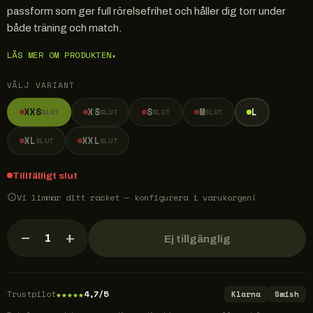
passform som ger full rörelsefrihet och håller dig torr under
både träning och match.
LÄS MER OM PRODUKTEN
▾
VÄLJ VARIANT
XXS
XS
S
M
L
SLUT
SLUT
SLUT
SLUT
XL
XXL
SLUT
SLUT
Tillfälligt slut
Vi limmar ditt racket — konfigurera i varukorgen!
−
+
1
Ej tillgänglig
★
★
★
★
★
Trustpilot
4,7/5
Klarna
Swish