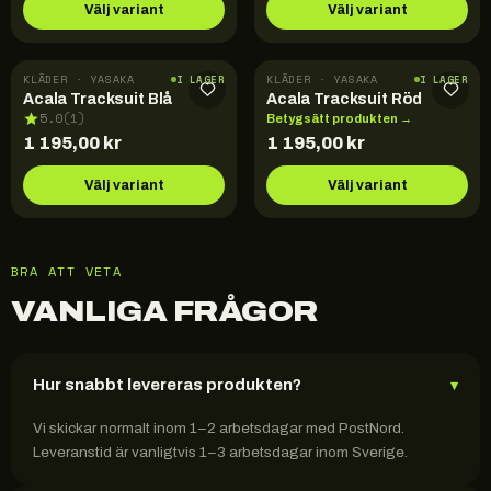
Välj variant
Välj variant
KLÄDER · YASAKA
KLÄDER · YASAKA
I LAGER
I LAGER
Acala Tracksuit Blå
Acala Tracksuit Röd
5.0
(
1
)
Betygsätt produkten →
1 195,00
kr
1 195,00
kr
Välj variant
Välj variant
BRA ATT VETA
VANLIGA FRÅGOR
Hur snabbt levereras produkten?
▾
Vi skickar normalt inom 1–2 arbetsdagar med PostNord.
Leveranstid är vanligtvis 1–3 arbetsdagar inom Sverige.