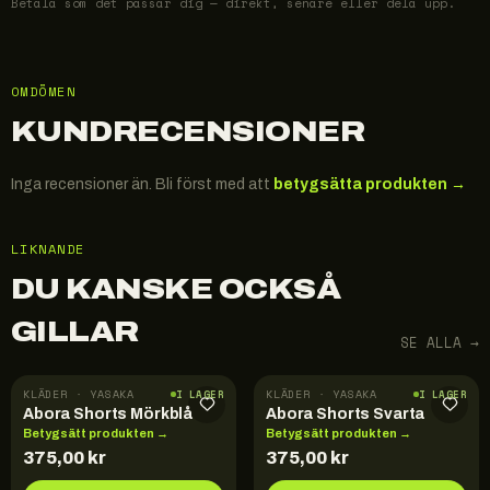
Betala som det passar dig — direkt, senare eller dela upp.
OMDÖMEN
KUNDRECENSIONER
Inga recensioner än. Bli först med att
betygsätta produkten →
LIKNANDE
DU KANSKE OCKSÅ
GILLAR
SE ALLA →
KLÄDER · YASAKA
KLÄDER · YASAKA
I LAGER
I LAGER
Abora Shorts Mörkblå
Abora Shorts Svarta
Betygsätt produkten →
Betygsätt produkten →
375,00
kr
375,00
kr