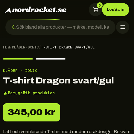
0
Logga in
HEM
/
KLÄDER
/
DONIC
/
T-SHIRT DRAGON SVART/GUL
KLÄDER · DONIC
T-shirt Dragon svart/gul
★
Betygsätt produkten
345,00 kr
Lätt och ventilerande T-shirt med modern drakdesign. Bekväm