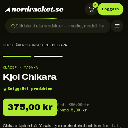
0
Logga in
HEM
/
KLÄDER
/
YASAKA
/
KJOL CHIKARA
KLÄDER · YASAKA
Kjol Chikara
★
Betygsätt produkten
Ord.
380,00 kr
375,00 kr
Spara
5,00 kr
Chikara-kjolen från Yasaka ger rörelsefrihet och komfort. Lätt,