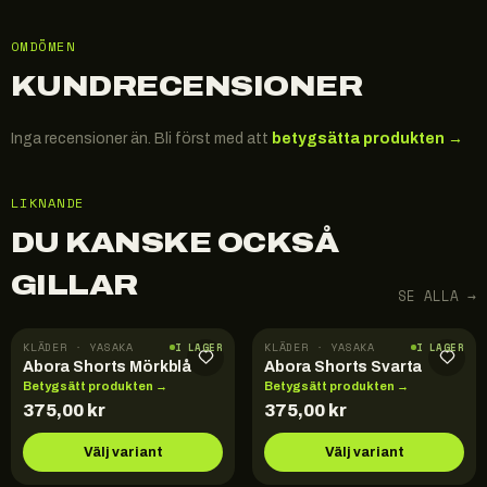
OMDÖMEN
KUNDRECENSIONER
Inga recensioner än. Bli först med att
betygsätta produkten →
LIKNANDE
DU KANSKE OCKSÅ
GILLAR
SE ALLA →
KLÄDER · YASAKA
KLÄDER · YASAKA
I LAGER
I LAGER
Abora Shorts Mörkblå
Abora Shorts Svarta
Betygsätt produkten →
Betygsätt produkten →
375,00
kr
375,00
kr
Välj variant
Välj variant