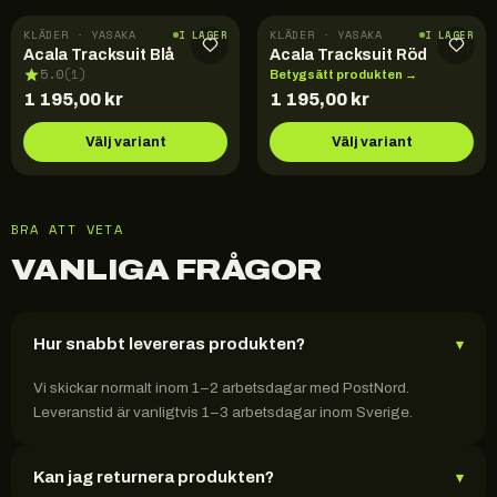
KLÄDER · YASAKA
KLÄDER · YASAKA
I LAGER
I LAGER
Acala Tracksuit Blå
Acala Tracksuit Röd
5.0
(
1
)
Betygsätt produkten →
1 195,00
kr
1 195,00
kr
Välj variant
Välj variant
BRA ATT VETA
VANLIGA FRÅGOR
Hur snabbt levereras produkten?
▾
Vi skickar normalt inom 1–2 arbetsdagar med PostNord.
Leveranstid är vanligtvis 1–3 arbetsdagar inom Sverige.
Kan jag returnera produkten?
▾