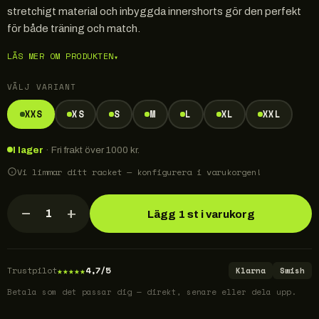
stretchigt material och inbyggda innershorts gör den perfekt
för både träning och match.
LÄS MER OM PRODUKTEN
▾
VÄLJ VARIANT
XXS
XS
S
M
L
XL
XXL
I lager
· Fri frakt över 1000 kr.
Vi limmar ditt racket — konfigurera i varukorgen!
−
+
1
Lägg 1 st i varukorg
★
★
★
★
★
Trustpilot
4,7/5
Klarna
Swish
Betala som det passar dig — direkt, senare eller dela upp.