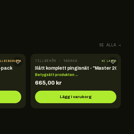
SE ALLA →
TILLBEHÖR · YASAKA
ÄLLNINGSVARA
I LAGER
-pack
Blått komplett pingisnät - "Master 2000"
Betygsätt produkten →
665,00
kr
Lägg i varukorg