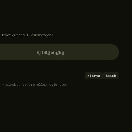
 konfigurera i varukorgen!
Ej tillgänglig
Klarna
Swish
 — direkt, senare eller dela upp.