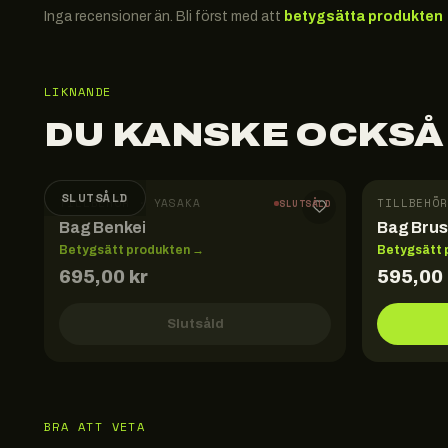
Inga recensioner än. Bli först med att
betygsätta produkten
LIKNANDE
DU KANSKE OCKSÅ
SLUTSÅLD
TILLBEHÖR · YASAKA
TILLBEHÖR
SLUTSÅLD
Bag Benkei
Bag Bru
Betygsätt produkten →
Betygsätt 
695,00
kr
595,00
Slutsåld
BRA ATT VETA