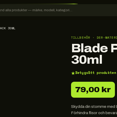
ACK 30ML
TILLBEHÖR · DER-MATER
Blade 
30ml
★
Betygsätt produkten
79,00 kr
Skydda din stomme med De
Förhindra flisor och bevar