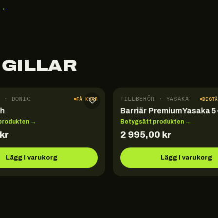
 →
 GILLAR
 · DONIC
TILLBEHÖR · YASAKA
FÅ KVAR
BEST
sh
Barriär Premium Yasaka 5
produkten →
Betygsätt produkten →
kr
2 995,00
kr
Lägg i varukorg
Lägg i varukorg