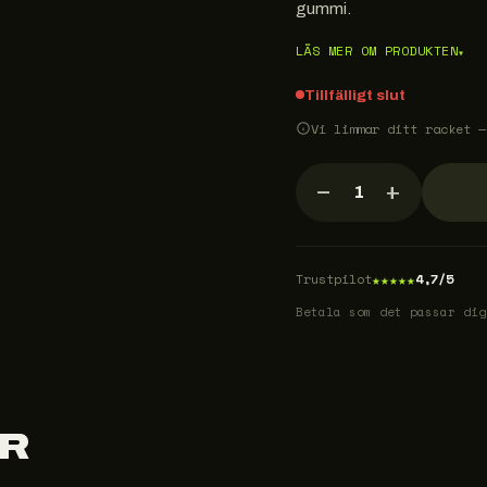
gummi.
LÄS MER OM PRODUKTEN
▾
Tillfälligt slut
Vi limmar ditt racket —
−
+
1
★
★
★
★
★
Trustpilot
4,7/5
Betala som det passar dig
R