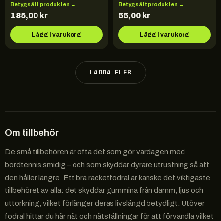
Betygsätt produkten →
Betygsätt produkten →
185,00
kr
55,00
kr
Lägg i varukorg
Lägg i varukorg
LADDA FLER
Om
tillbehör
De små tillbehören är ofta det som gör vardagen med
bordtennis smidig – och som skyddar dyrare utrustning så att
den håller längre. Ett bra racketfodral är kanske det viktigaste
tillbehöret av alla: det skyddar gummina från damm, ljus och
uttorkning, vilket förlänger deras livslängd betydligt. Utöver
fodral hittar du här nät och nätställningar för att förvandla vilket