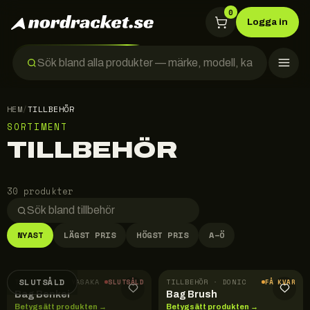
0
Logga in
HEM
/
TILLBEHÖR
SORTIMENT
TILLBEHÖR
30 produkter
NYAST
LÄGST PRIS
HÖGST PRIS
A–Ö
SLUTSÅLD
TILLBEHÖR · YASAKA
TILLBEHÖR · DONIC
SLUTSÅLD
FÅ KVAR
Bag Benkei
Bag Brush
Betygsätt produkten →
Betygsätt produkten →