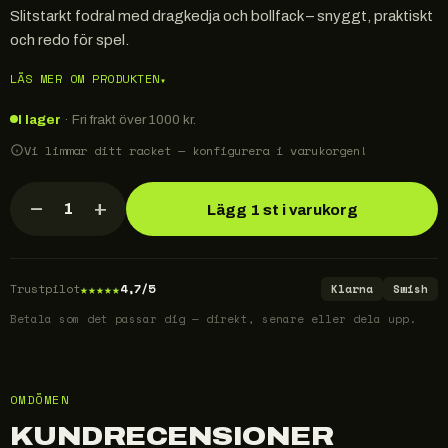
Slitstarkt fodral med dragkedja och bollfack – snyggt, praktiskt
och redo för spel.
LÄS MER OM PRODUKTEN
▾
I lager
· Fri frakt över 1000 kr.
Vi limmar ditt racket — konfigurera i varukorgen!
−
+
1
Lägg 1 st i varukorg
★
★
★
★
★
Trustpilot
4,7/5
Klarna
Swish
Betala som det passar dig — direkt, senare eller dela upp.
OMDÖMEN
KUNDRECENSIONER