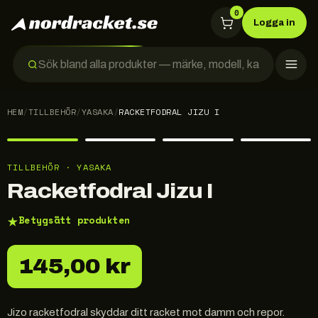
0
Logga in
HEM
/
TILLBEHÖR
/
YASAKA
/
RACKETFODRAL JIZU I
TILLBEHÖR · YASAKA
Racketfodral Jizu I
★
Betygsätt produkten
145,00 kr
Jizo racketfodral skyddar ditt racket mot damm och repor.