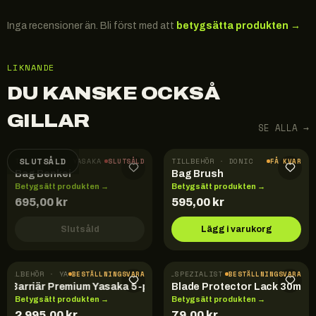
Inga recensioner än. Bli först med att
betygsätta produkten →
LIKNANDE
DU KANSKE OCKSÅ
GILLAR
SE ALLA →
SLUTSÅLD
TILLBEHÖR · YASAKA
TILLBEHÖR · DONIC
SLUTSÅLD
FÅ KVAR
Bag Benkei
Bag Brush
Betygsätt produkten →
Betygsätt produkten →
695,00
kr
595,00
kr
Slutsåld
Lägg i varukorg
TILLBEHÖR · YASAKA
TILLBEHÖR · DER-MATERIALSPEZIALIST
BESTÄLLNINGSVARA
BESTÄLLNINGSVARA
Barriär Premium Yasaka 5-pack
Blade Protector Lack 30ml
Betygsätt produkten →
Betygsätt produkten →
2 995,00
kr
79,00
kr