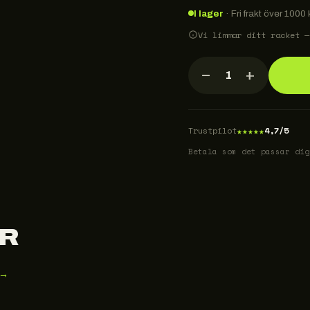
I lager
· Fri frakt över 1000 k
Vi limmar ditt racket —
−
+
1
★
★
★
★
★
Trustpilot
4,7/5
Betala som det passar dig
R
 →