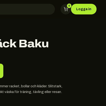
0
Logga in
äck Baku
r racket, bollar och kläder. Slitstark,
t väska för träning, tävling eller resan.