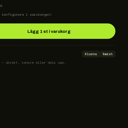
r.
 konfigurera i varukorgen!
Lägg 1 st i varukorg
Klarna
Swish
 — direkt, senare eller dela upp.