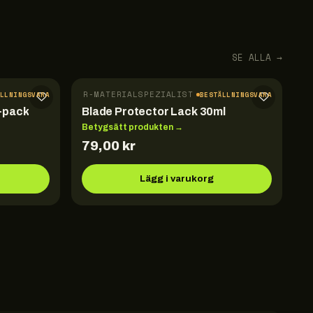
SE ALLA →
TILLBEHÖR · DER-MATERIALSPEZIALIST
ÄLLNINGSVARA
BESTÄLLNINGSVARA
-pack
Blade Protector Lack 30ml
Betygsätt produkten →
79,00
kr
Lägg i varukorg