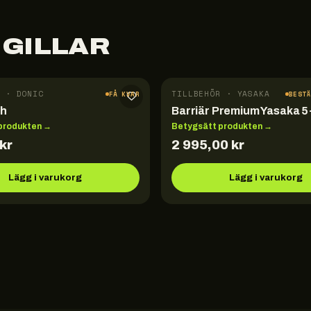
 GILLAR
 · DONIC
TILLBEHÖR · YASAKA
FÅ KVAR
BEST
sh
Barriär Premium Yasaka 5
produkten →
Betygsätt produkten →
kr
2 995,00
kr
Lägg i varukorg
Lägg i varukorg