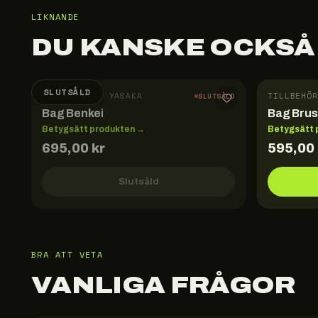
LIKNANDE
DU KANSKE OCKSÅ
SLUTSÅLD
TILLBEHÖR · YASAKA
TILLBEHÖR
SLUTSÅLD
Bag Benkei
Bag Bru
Betygsätt produkten →
Betygsätt 
695,00
kr
595,00
Slutsåld
BRA ATT VETA
VANLIGA FRÅGOR