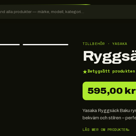
TILLBEHÖR · YASAKA
Ryggs
★
Betygsätt produkten
595,00 kr
Yasaka Ryggsäck Baku rymme
bekväm och stilren – perfek
LÄS MER OM PRODUKTEN
▾