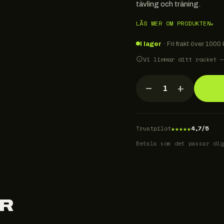
tävling och träning.
LÄS MER OM PRODUKTEN
▾
I lager
· Fri frakt över 1000 k
Vi limmar ditt racket —
−
+
1
★
★
★
★
★
Trustpilot
4,7/5
Betala som det passar dig
R