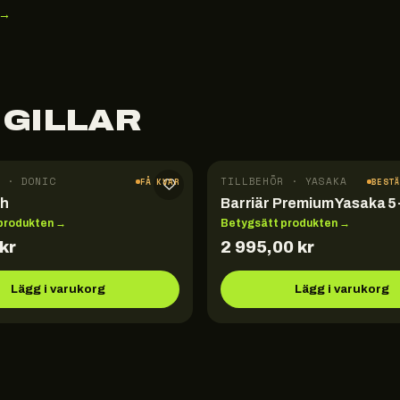
 →
 GILLAR
 · DONIC
TILLBEHÖR · YASAKA
FÅ KVAR
BEST
sh
Barriär Premium Yasaka 5
produkten →
Betygsätt produkten →
kr
2 995,00
kr
Lägg i varukorg
Lägg i varukorg