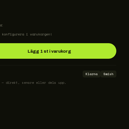
r.
 konfigurera i varukorgen!
Lägg 1 st i varukorg
Klarna
Swish
 — direkt, senare eller dela upp.