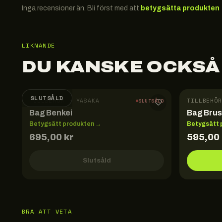
Inga recensioner än. Bli först med att
betygsätta produkten
LIKNANDE
DU KANSKE OCKSÅ
SLUTSÅLD
TILLBEHÖR · YASAKA
TILLBEHÖR
SLUTSÅLD
Bag Benkei
Bag Bru
Betygsätt produkten →
Betygsätt 
695,00
kr
595,00
Slutsåld
BRA ATT VETA