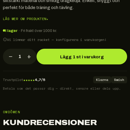
slitstarkt material och smidig dragkedja. Enkelt, snyggt och
perfekt för både träning och tävling.
LÄS MER OM PRODUKTEN
▾
I lager
· Fri frakt över 1000 kr.
Vi limmar ditt racket — konfigurera i varukorgen!
−
+
1
Lägg 1 st i varukorg
★
★
★
★
★
Trustpilot
4,7/5
Klarna
Swish
Betala som det passar dig — direkt, senare eller dela upp.
OMDÖMEN
KUNDRECENSIONER