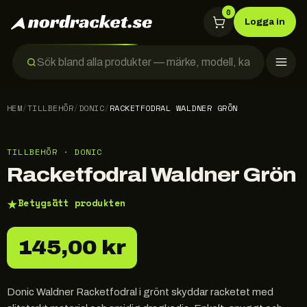
0
Logga in
HEM
/
TILLBEHÖR
/
DONIC
/
RACKETFODRAL WALDNER GRÖN
TILLBEHÖR · DONIC
Racketfodral Waldner Grön
★
Betygsätt produkten
145,00 kr
Donic Waldner Racketfodral i grönt skyddar racketet med