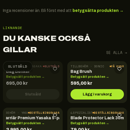
Inga recensioner än. Bli först med att
betygsätta produkten →
LIKNANDE
DU KANSKE OCKSÅ
GILLAR
SE ALLA →
SLUTSÅLD
TILLBEHÖR · YASAKA
TILLBEHÖR · DONIC
SLUTSÅLD
FÅ KVAR
Bag Benkei
Bag Brush
Betygsätt produkten →
Betygsätt produkten →
695,00
kr
595,00
kr
Slutsåld
Lägg i varukorg
TILLBEHÖR · YASAKA
TILLBEHÖR · DER-MATERIALSPEZIALIST
BESTÄLLNINGSVARA
BESTÄLLNINGSVARA
Barriär Premium Yasaka 5-pack
Blade Protector Lack 30ml
Betygsätt produkten →
Betygsätt produkten →
2 995,00
kr
79,00
kr