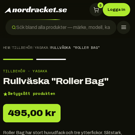
0
Logga in
HEM
/
TILLBEHÖR
/
YASAKA
/
RULLVÄSKA "ROLLER BAG"
TILLBEHÖR · YASAKA
Rullväska "Roller Bag"
★
Betygsätt produkten
495,00 kr
Roller Bag har stort huvudfack och tre ytterfickor. Slitstark,