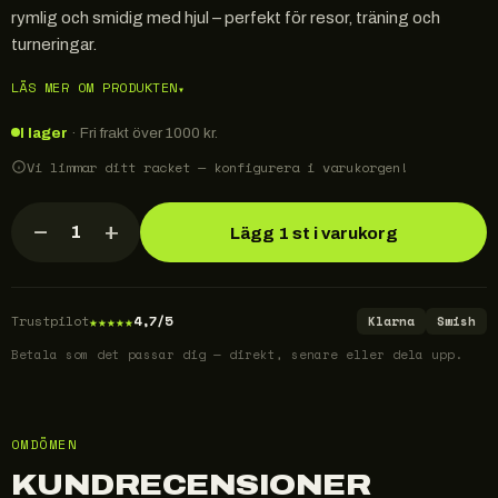
rymlig och smidig med hjul – perfekt för resor, träning och
turneringar.
LÄS MER OM PRODUKTEN
▾
I lager
· Fri frakt över 1000 kr.
Vi limmar ditt racket — konfigurera i varukorgen!
−
+
1
Lägg 1 st i varukorg
★
★
★
★
★
Trustpilot
4,7/5
Klarna
Swish
Betala som det passar dig — direkt, senare eller dela upp.
OMDÖMEN
KUNDRECENSIONER