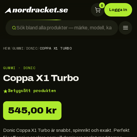
0
Logga in
HEM
/
GUMMI
/
DONIC
/
COPPA X1 TURBO
GUMMI · DONIC
Coppa X1 Turbo
★
Betygsätt produkten
545,00 kr
Donic Coppa X1 Turbo är snabbt, spinnrikt och exakt. Perfekt