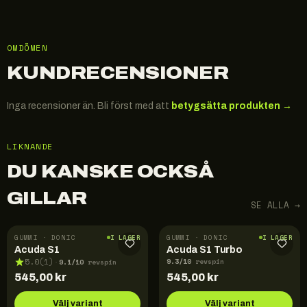
OMDÖMEN
KUNDRECENSIONER
Inga recensioner än. Bli först med att
betygsätta produkten →
LIKNANDE
DU KANSKE OCKSÅ
GILLAR
SE ALLA →
GUMMI · DONIC
GUMMI · DONIC
I LAGER
I LAGER
Acuda S1
Acuda S1 Turbo
9.3
/10
9.1
/10
5.0
(
1
)
revspin
·
revspin
545,00
kr
545,00
kr
Välj variant
Välj variant