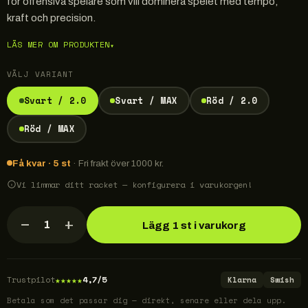
för offensiva spelare som vill dominera spelet med tempo,
kraft och precision.
LÄS MER OM PRODUKTEN
▾
VÄLJ VARIANT
Svart / 2.0
Svart / MAX
Röd / 2.0
Röd / MAX
Få kvar · 5 st
· Fri frakt över 1000 kr.
Vi limmar ditt racket — konfigurera i varukorgen!
−
+
1
Lägg 1 st i varukorg
★
★
★
★
★
Trustpilot
4,7/5
Klarna
Swish
Betala som det passar dig — direkt, senare eller dela upp.