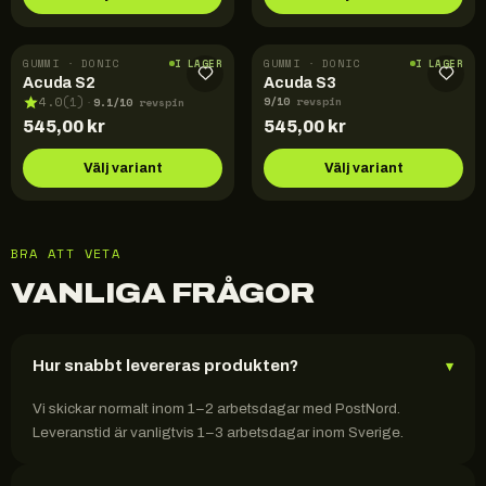
GUMMI · DONIC
GUMMI · DONIC
I LAGER
I LAGER
Acuda S2
Acuda S3
9
/10
9.1
/10
4.0
(
1
)
revspin
·
revspin
545,00
kr
545,00
kr
Välj variant
Välj variant
BRA ATT VETA
VANLIGA FRÅGOR
Hur snabbt levereras produkten?
▾
Vi skickar normalt inom 1–2 arbetsdagar med PostNord.
Leveranstid är vanligtvis 1–3 arbetsdagar inom Sverige.