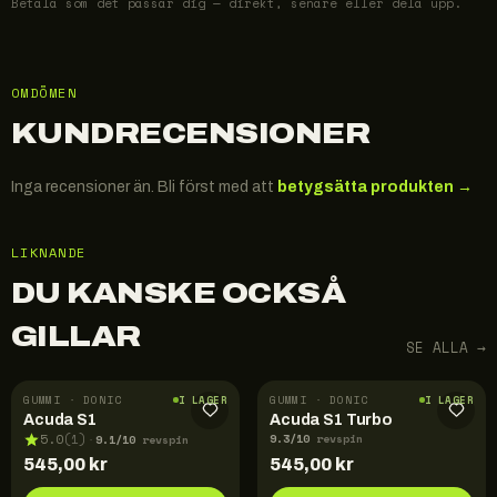
Betala som det passar dig — direkt, senare eller dela upp.
OMDÖMEN
KUNDRECENSIONER
Inga recensioner än. Bli först med att
betygsätta produkten →
LIKNANDE
DU KANSKE OCKSÅ
GILLAR
SE ALLA →
GUMMI · DONIC
GUMMI · DONIC
I LAGER
I LAGER
Acuda S1
Acuda S1 Turbo
9.3
/10
9.1
/10
5.0
(
1
)
revspin
·
revspin
545,00
kr
545,00
kr