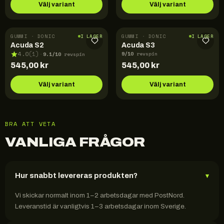
Välj variant
Välj variant
GUMMI · DONIC
GUMMI · DONIC
I LAGER
I LAGER
Acuda S2
Acuda S3
9
/10
9.1
/10
4.0
(
1
)
revspin
·
revspin
545,00
kr
545,00
kr
Välj variant
Välj variant
BRA ATT VETA
VANLIGA FRÅGOR
Hur snabbt levereras produkten?
▾
Vi skickar normalt inom 1–2 arbetsdagar med PostNord.
Leveranstid är vanligtvis 1–3 arbetsdagar inom Sverige.