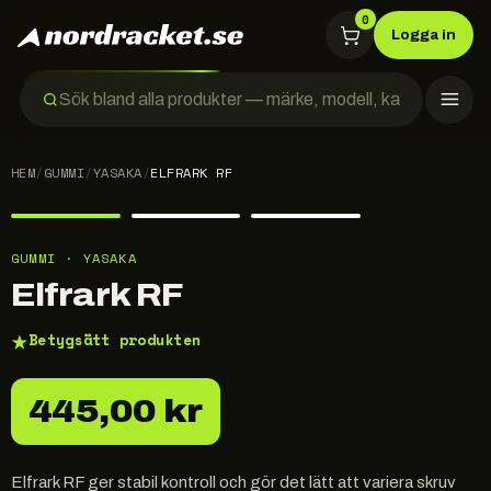
0
Logga in
HEM
/
GUMMI
/
YASAKA
/
ELFRARK RF
GUMMI · YASAKA
Elfrark RF
★
Betygsätt produkten
445,00 kr
Elfrark RF ger stabil kontroll och gör det lätt att variera skruv