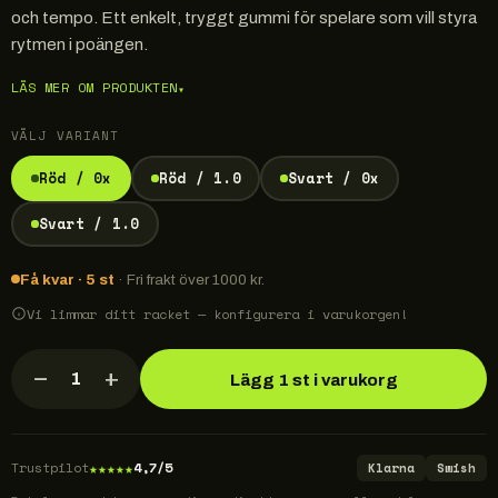
och tempo. Ett enkelt, tryggt gummi för spelare som vill styra
rytmen i poängen.
LÄS MER OM PRODUKTEN
▾
VÄLJ VARIANT
Röd / 0x
Röd / 1.0
Svart / 0x
Svart / 1.0
Få kvar · 5 st
· Fri frakt över 1000 kr.
Vi limmar ditt racket — konfigurera i varukorgen!
−
+
1
Lägg 1 st i varukorg
★
★
★
★
★
Trustpilot
4,7/5
Klarna
Swish