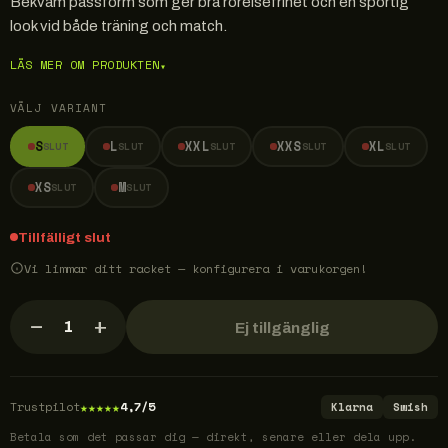
Bekväm passform som ger bra rörelsefrihet och en sportig
look vid både träning och match.
LÄS MER OM PRODUKTEN
▾
VÄLJ VARIANT
S
L
XXL
XXS
XL
SLUT
SLUT
SLUT
SLUT
SLUT
XS
M
SLUT
SLUT
Tillfälligt slut
Vi limmar ditt racket — konfigurera i varukorgen!
−
+
1
Ej tillgänglig
★
★
★
★
★
Trustpilot
4,7/5
Klarna
Swish
Betala som det passar dig — direkt, senare eller dela upp.