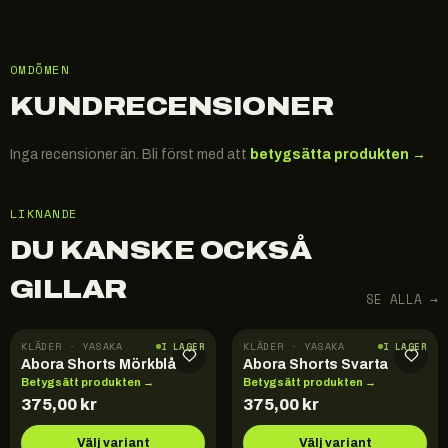
OMDÖMEN
KUNDRECENSIONER
Inga recensioner än. Bli först med att
betygsätta produkten →
LIKNANDE
DU KANSKE OCKSÅ
GILLAR
SE ALLA →
KLÄDER · YASAKA
KLÄDER · YASAKA
I LAGER
I LAGER
Abora Shorts Mörkblå
Abora Shorts Svarta
Betygsätt produkten →
Betygsätt produkten →
375,00
kr
375,00
kr
Välj variant
Välj variant