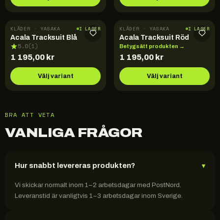
KLÄDER · YASAKA
KLÄDER · YASAKA
I LAGER
I LAGER
Acala Tracksuit Blå
Acala Tracksuit Röd
5.0
(
1
)
Betygsätt produkten →
1 195,00
kr
1 195,00
kr
Välj variant
Välj variant
BRA ATT VETA
VANLIGA FRÅGOR
Hur snabbt levereras produkten?
▾
Vi skickar normalt inom 1–2 arbetsdagar med PostNord.
Leveranstid är vanligtvis 1–3 arbetsdagar inom Sverige.