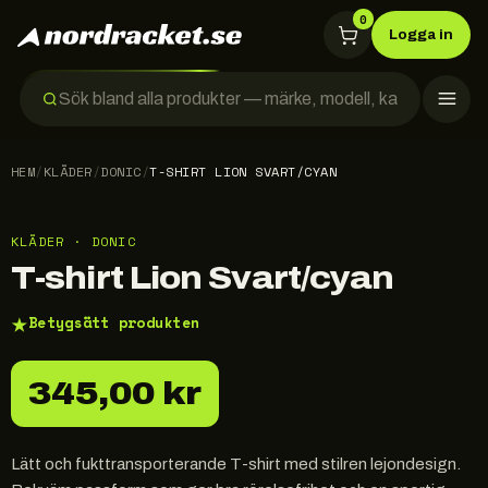
0
Logga in
HEM
/
KLÄDER
/
DONIC
/
T-SHIRT LION SVART/CYAN
KLÄDER · DONIC
T-shirt Lion Svart/cyan
★
Betygsätt produkten
345,00 kr
Lätt och fukttransporterande T-shirt med stilren lejondesign.