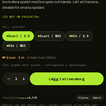
kontrollera spelet med bra spinn och känsla. Lätt att hantera,
idealisk för smarta spelare.
LÄS MER OM PRODUKTEN
▾
VÄLJ VARIANT
Svart / 2.0
Svart / MAX
Röd / 2.0
Röd / MAX
Få kvar · 2 st
· Fri frakt över 1000 kr.
Vi limmar ditt racket — konfigurera i varukorgen!
−
+
1
Lägg 1 st i varukorg
★
★
★
★
★
Trustpilot
4,7/5
Klarna
Swish
Betala som det passar dig — direkt, senare eller dela upp.