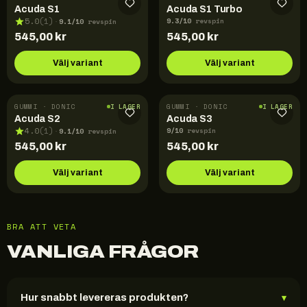
Acuda S1
Acuda S1 Turbo
9.3
/10
9.1
/10
5.0
(
1
)
revspin
·
revspin
545,00
kr
545,00
kr
Välj variant
Välj variant
GUMMI · DONIC
GUMMI · DONIC
I LAGER
I LAGER
Acuda S2
Acuda S3
9
/10
9.1
/10
4.0
(
1
)
revspin
·
revspin
545,00
kr
545,00
kr
Välj variant
Välj variant
BRA ATT VETA
VANLIGA FRÅGOR
Hur snabbt levereras produkten?
▾