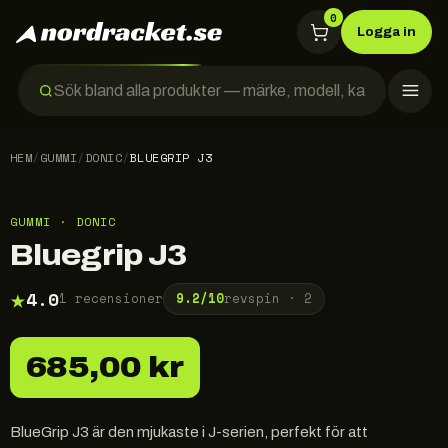
0
Logga in
HEM
/
GUMMI
/
DONIC
/
BLUEGRIP J3
GUMMI · DONIC
Bluegrip J3
★
4.0
1
recensioner
9.2
/10
revspin ·
2
685,00 kr
BlueGrip J3 är den mjukaste i J-serien, perfekt för att