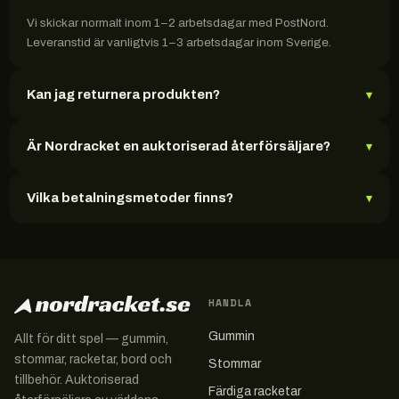
Vi skickar normalt inom 1–2 arbetsdagar med PostNord.
Leveranstid är vanligtvis 1–3 arbetsdagar inom Sverige.
Kan jag returnera produkten?
▾
Är Nordracket en auktoriserad återförsäljare?
▾
Vilka betalningsmetoder finns?
▾
HANDLA
Gummin
Allt för ditt spel — gummin,
stommar, racketar, bord och
Stommar
tillbehör. Auktoriserad
Färdiga racketar