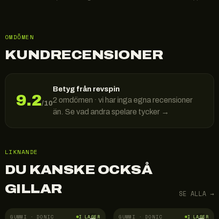
OMDÖMEN
KUNDRECENSIONER
Betyg från revspin
9.2
2
omdömen · vi har inga egna recensioner
/10
än. Se vad andra spelare tycker →
LIKNANDE
DU KANSKE OCKSÅ
GILLAR
SE ALLA →
GUMMI · DONIC
GUMMI · DONIC
I LAGER
I LAGER