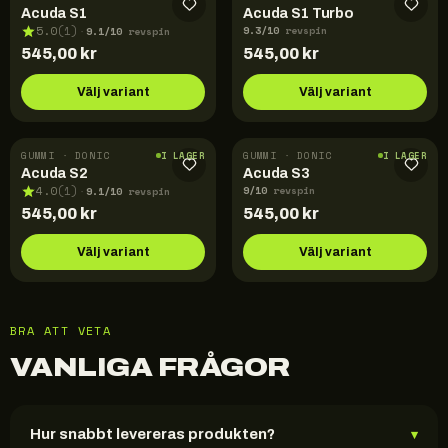
Acuda S1
Acuda S1 Turbo
9.3
/10
9.1
/10
5.0
(
1
)
revspin
·
revspin
545,00
kr
545,00
kr
Välj variant
Välj variant
GUMMI · DONIC
GUMMI · DONIC
I LAGER
I LAGER
Acuda S2
Acuda S3
9
/10
9.1
/10
4.0
(
1
)
revspin
·
revspin
545,00
kr
545,00
kr
Välj variant
Välj variant
BRA ATT VETA
VANLIGA FRÅGOR
Hur snabbt levereras produkten?
▾