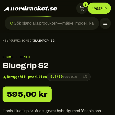
0
Logga in
HEM
/
GUMMI
/
DONIC
/
BLUEGRIP S2
GUMMI · DONIC
Bluegrip S2
★
Betygsätt produkten
9.2
/10
revspin ·
15
595,00 kr
Donic BlueGrip S2 är ett grymt hybridgummi för spin och