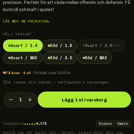
precision. Perfekt för att växla mellan offensiv och defensiv. Få
kontroll och kraft i spelet!
LÄS MER OM PRODUKTEN
▾
VÄLJ VARIANT
Svart / 1.8
Röd / 1.8
Svart / 2.0
SLUT
Svart / MAX
Röd / 2.0
Röd / MAX
Få kvar · 4 st
· Fri frakt över 1000 kr.
Vi limmar ditt racket — konfigurera i varukorgen!
−
+
1
Lägg 1 st i varukorg
★
★
★
★
★
Trustpilot
4,7/5
Klarna
Swish
Betala som det passar dig — direkt, senare eller dela upp.