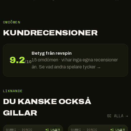
OMDÖMEN
KUNDRECENSIONER
Betyg från revspin
9.2
15
omdömen · vi har inga egna recensioner
/10
än. Se vad andra spelare tycker →
LIKNANDE
DU KANSKE OCKSÅ
GILLAR
SE ALLA →
GUMMI · DONIC
GUMMI · DONIC
I LAGER
I LAGER