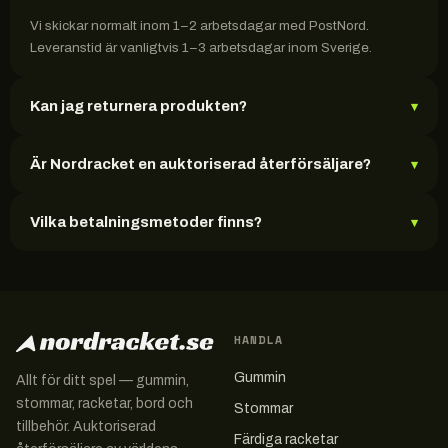
Vi skickar normalt inom 1–2 arbetsdagar med PostNord.
Leveranstid är vanligtvis 1–3 arbetsdagar inom Sverige.
Kan jag returnera produkten?
▾
Är Nordracket en auktoriserad återförsäljare?
▾
Vilka betalningsmetoder finns?
▾
HANDLA
Gummin
Allt för ditt spel — gummin,
stommar, racketar, bord och
Stommar
tillbehör. Auktoriserad
Färdiga racketar