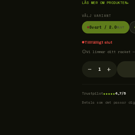
LÄS MER OM PRODUKTEN
▾
VÄLJ VARIANT
Svart / 2.0
SLUT
Tillfälligt slut
Vi limmar ditt racket —
−
+
1
★
★
★
★
★
Trustpilot
4,7/5
Betala som det passar dig