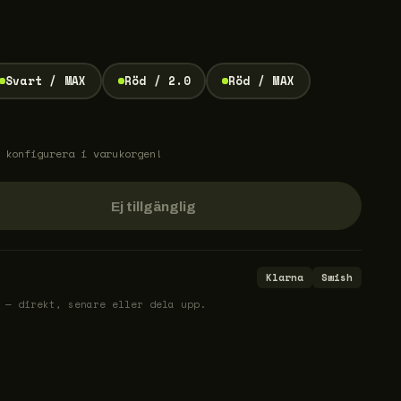
Svart / MAX
Röd / 2.0
Röd / MAX
 konfigurera i varukorgen!
Ej tillgänglig
Klarna
Swish
 — direkt, senare eller dela upp.