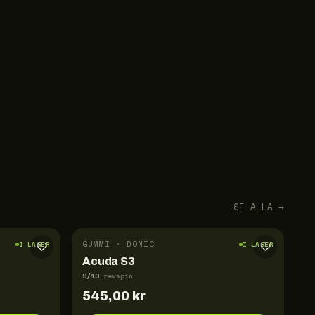
SE ALLA →
GUMMI · DONIC
I LAGER
I LAGER
Acuda S3
9
/10
revspin
545,00
kr