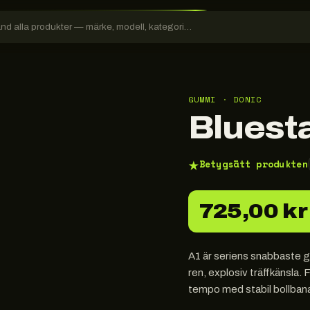
GUMMI · DONIC
Bluest
★
Betygsätt produkten
725,00 kr
A1 är seriens snabbaste
ren, explosiv träffkänsla. 
tempo med stabil bollban