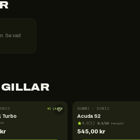
R
än. Se vad
 GILLAR
ONIC
GUMMI · DONIC
I LAGER
 Turbo
Acuda S2
pin
4.0
(
1
)
9.1
/10
·
revspin
kr
545,00
kr