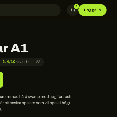
0
Logga in
ar A1
9.4
/10
revspin ·
22
 gummi med hård svamp med hög fart och
För offensiva spelare som vill spela i högt
a.