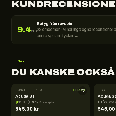
KUNDRECENSIONE
Betyg från revspin
9.4
22
omdömen · vi har inga egna recensioner 
/10
andra spelare tycker →
LIKNANDE
DU KANSKE OCKSÅ
GUMMI · DONIC
GUMMI · D
I LAGER
Acuda S1
Acuda S1
9.3
/10
5.0
(
1
)
revs
9.1
/10
·
revspin
545,00
kr
545,00