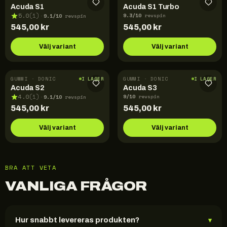
Acuda S1
Acuda S1 Turbo
9.3
/10
9.1
/10
5.0
(
1
)
revspin
·
revspin
545,00
kr
545,00
kr
Välj variant
Välj variant
GUMMI · DONIC
GUMMI · DONIC
I LAGER
I LAGER
Acuda S2
Acuda S3
9
/10
9.1
/10
4.0
(
1
)
revspin
·
revspin
545,00
kr
545,00
kr
Välj variant
Välj variant
BRA ATT VETA
VANLIGA FRÅGOR
Hur snabbt levereras produkten?
▾