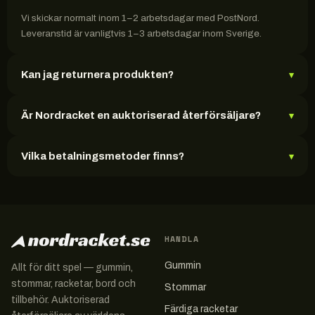
Vi skickar normalt inom 1–2 arbetsdagar med PostNord.
Leveranstid är vanligtvis 1–3 arbetsdagar inom Sverige.
Kan jag returnera produkten?
▾
Är Nordracket en auktoriserad återförsäljare?
▾
Vilka betalningsmetoder finns?
▾
HANDLA
Gummin
Allt för ditt spel — gummin,
stommar, racketar, bord och
Stommar
tillbehör. Auktoriserad
Färdiga racketar