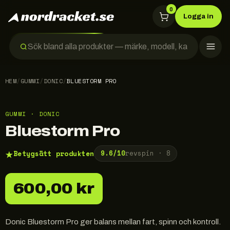
0
Logga in
HEM
/
GUMMI
/
DONIC
/
BLUESTORM PRO
GUMMI · DONIC
Bluestorm Pro
★
Betygsätt produkten
9.6
/10
revspin ·
8
600,00 kr
Donic Bluestorm Pro ger balans mellan fart, spinn och kontroll.