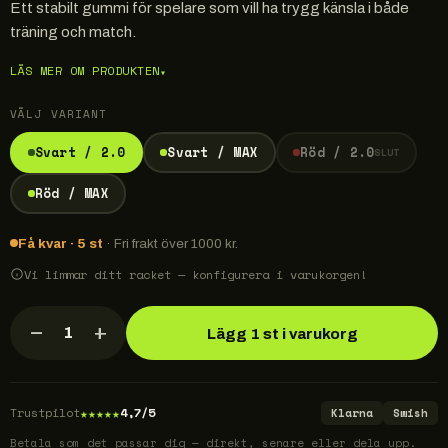
Ett stabilt gummi för spelare som vill ha trygg känsla i både
träning och match.
LÄS MER OM PRODUKTEN
▾
VÄLJ VARIANT
Svart / 2.0
Svart / MAX
Röd / 2.0
SLUT
Röd / MAX
Få kvar · 5 st
· Fri frakt över 1000 kr.
Vi limmar ditt racket — konfigurera i varukorgen!
−
+
1
Lägg 1 st i varukorg
★
★
★
★
★
Trustpilot
4,7/5
Klarna
Swish
Betala som det passar dig — direkt, senare eller dela upp.