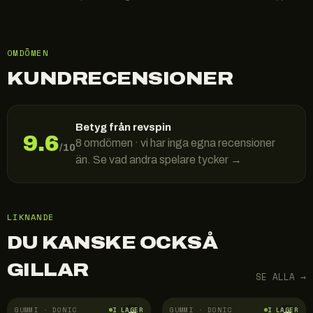
OMDÖMEN
KUNDRECENSIONER
Betyg från revspin
9.6
8
omdömen · vi har inga egna recensioner
/10
än. Se vad andra spelare tycker →
LIKNANDE
DU KANSKE OCKSÅ
GILLAR
SE ALLA →
GUMMI · DONIC
GUMMI · DONIC
I LAGER
I LAGER