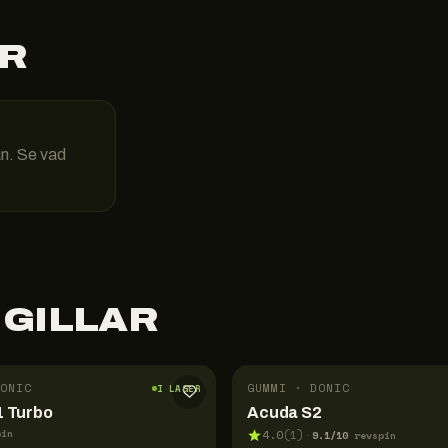
R
än. Se vad
 GILLAR
ONIC
GUMMI · DONIC
I LAGER
 Turbo
Acuda S2
pin
4.0
(
1
)
9.1
/10
·
revspin