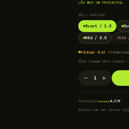
LÄS MER OM PRODUKTEN
▾
VÄLJ VARIANT
Svart / 1.8
Sv
Röd / 2.0
Röd 
Få kvar · 5 st
· Fri frakt öve
Vi limmar ditt racket —
−
+
1
★
★
★
★
★
Trustpilot
4,7/5
Betala som det passar dig