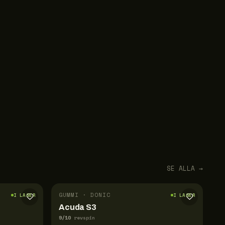
SE ALLA →
GUMMI · DONIC
I LAGER
I LAGER
Acuda S3
9
/10
revspin