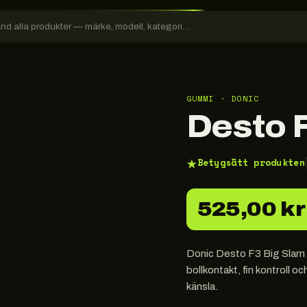
GUMMI · DONIC
Desto 
★
Betygsätt produkten
525,00 kr
Donic Desto F3 Big Slam är
bollkontakt, fin kontroll o
känsla.