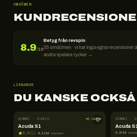
OMDÖMEN
KUNDRECENSIONE
Betyg från revspin
8.9
35
omdömen · vi har inga egna recensioner 
/10
andra spelare tycker →
LIKNANDE
DU KANSKE OCKSÅ
GUMMI · DONIC
GUMMI · D
I LAGER
Acuda S1
Acuda S1
9.3
/10
5.0
(
1
)
revs
9.1
/10
·
revspin