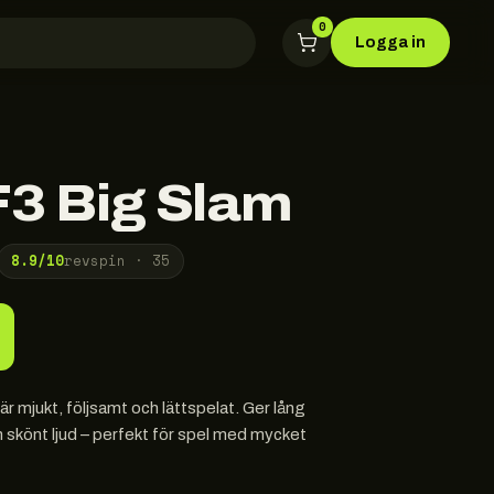
0
Logga in
F3 Big Slam
8.9
/10
revspin ·
35
 mjukt, följsamt och lättspelat. Ger lång
ch skönt ljud – perfekt för spel med mycket