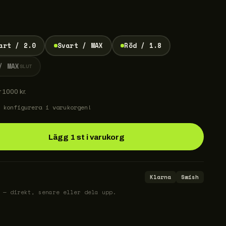
art / 2.0
Svart / MAX
Röd / 1.8
/ MAX
SLUT
r 1000 kr.
 konfigurera i varukorgen!
Lägg 1 st i varukorg
Klarna
Swish
 — direkt, senare eller dela upp.