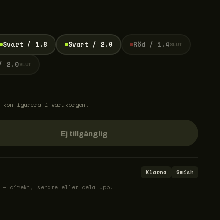
Svart / 1.8
Svart / 2.0
Röd / 1.4
SLUT
/ 2.0
SLUT
 konfigurera i varukorgen!
Ej tillgänglig
Klarna
Swish
 — direkt, senare eller dela upp.