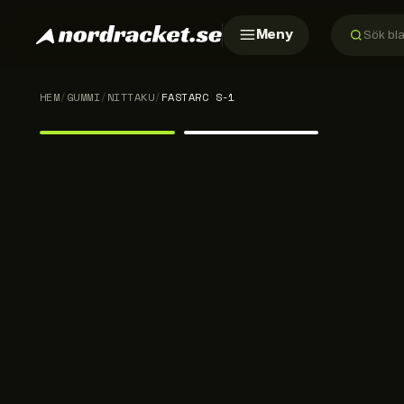
Meny
HEM
/
GUMMI
/
NITTAKU
/
FASTARC S-1