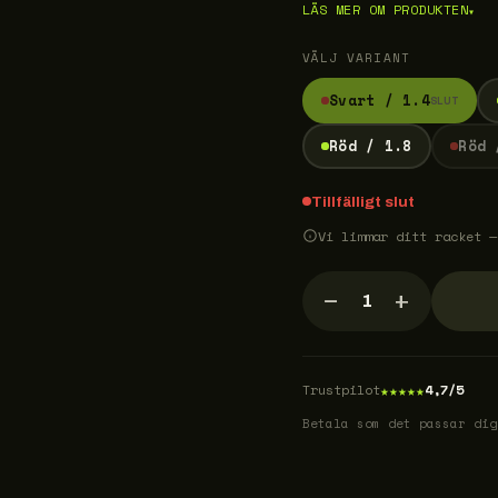
LÄS MER OM PRODUKTEN
▾
VÄLJ VARIANT
Svart / 1.4
SLUT
Röd / 1.8
Röd 
Tillfälligt slut
Vi limmar ditt racket —
−
+
1
★
★
★
★
★
Trustpilot
4,7/5
Betala som det passar dig