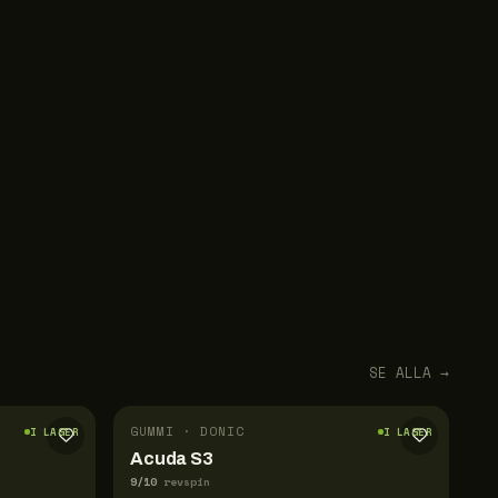
SE ALLA →
GUMMI · DONIC
I LAGER
I LAGER
Acuda S3
9
/10
revspin