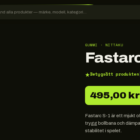
GUMMI · NITTAKU
Fastarc
★
Betygsätt produkten
495,00 kr
Fastarc S-1 är ett mjukt 
trygg bollbana och dämpat 
stabilitet i spelet.