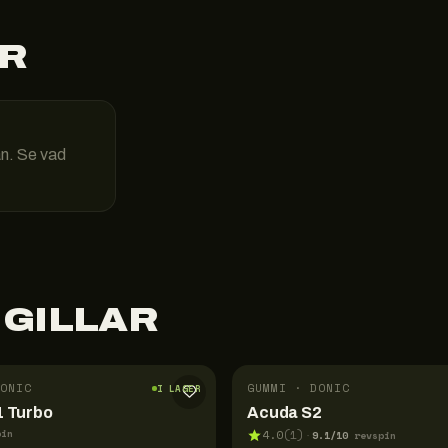
R
än. Se vad
 GILLAR
ONIC
GUMMI · DONIC
I LAGER
 Turbo
Acuda S2
pin
4.0
(
1
)
9.1
/10
·
revspin