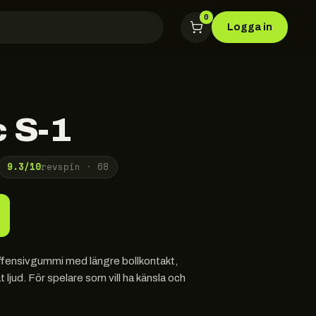
0
Logga in
 S-1
9.3
/10
revspin ·
68
offensivgummi med längre bollkontakt,
ljud. För spelare som vill ha känsla och