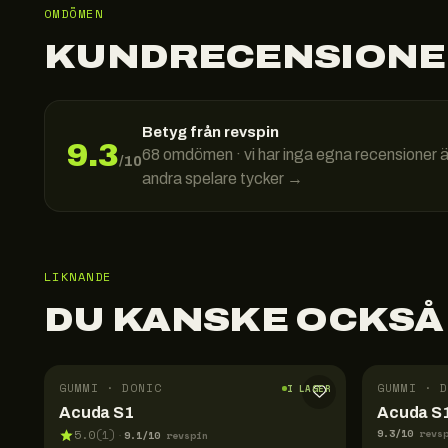
OMDÖMEN
KUNDRECENSIONE
Betyg från revspin
9.3
68
omdömen · vi har inga egna recensioner 
/10
andra spelare tycker →
LIKNANDE
DU KANSKE OCKSÅ
GUMMI · DONIC
GUMMI · D
I LAGER
Acuda S1
Acuda S1
9.3
/10
5.0
(
1
)
revs
9.1
/10
·
revspin