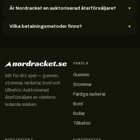
Är Nordracket en auktoriserad återförsäljare?
▾
Vilka betalningsmetoder finns?
▾
HANDLA
Gummin
Allt för ditt spel — gummin,
stommar, racketar, bord och
Stommar
tillbehör. Auktoriserad
Färdiga racketar
återförsäljare av världens
Bord
ledande märken.
Bollar
Tillbehör
NORD/RACKET
KUNDSERVICE