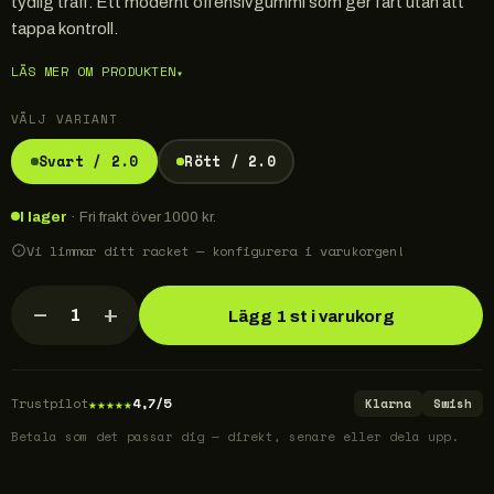
tydlig träff. Ett modernt offensivgummi som ger fart utan att
tappa kontroll.
LÄS MER OM PRODUKTEN
▾
VÄLJ VARIANT
Svart / 2.0
Rött / 2.0
I lager
· Fri frakt över 1000 kr.
Vi limmar ditt racket — konfigurera i varukorgen!
−
+
1
Lägg 1 st i varukorg
★
★
★
★
★
Trustpilot
4,7/5
Klarna
Swish
Betala som det passar dig — direkt, senare eller dela upp.