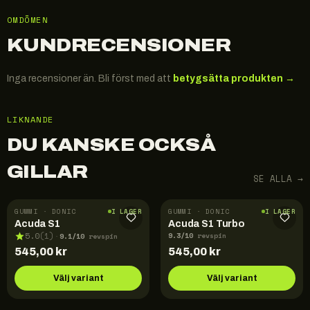
OMDÖMEN
KUNDRECENSIONER
Inga recensioner än. Bli först med att
betygsätta produkten →
LIKNANDE
DU KANSKE OCKSÅ
GILLAR
SE ALLA →
GUMMI · DONIC
GUMMI · DONIC
I LAGER
I LAGER
Acuda S1
Acuda S1 Turbo
9.3
/10
9.1
/10
5.0
(
1
)
revspin
·
revspin
545,00
kr
545,00
kr
Välj variant
Välj variant