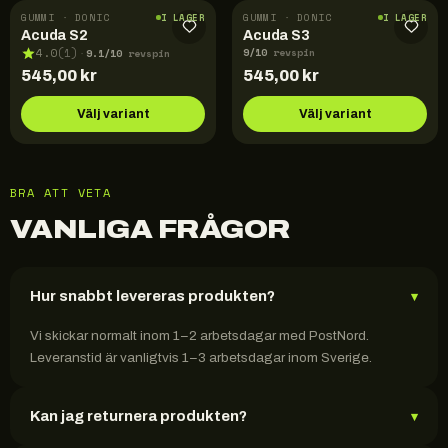
GUMMI · DONIC
GUMMI · DONIC
I LAGER
I LAGER
Acuda S2
Acuda S3
9
/10
9.1
/10
4.0
(
1
)
revspin
·
revspin
545,00
kr
545,00
kr
Välj variant
Välj variant
BRA ATT VETA
VANLIGA FRÅGOR
Hur snabbt levereras produkten?
▾
Vi skickar normalt inom 1–2 arbetsdagar med PostNord.
Leveranstid är vanligtvis 1–3 arbetsdagar inom Sverige.
Kan jag returnera produkten?
▾