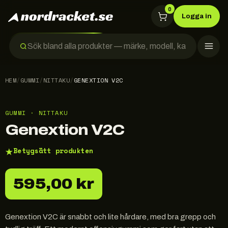
0
Logga in
HEM
/
GUMMI
/
NITTAKU
/
GENEXTION V2C
GUMMI · NITTAKU
Genextion V2C
★
Betygsätt produkten
595,00 kr
Genextion V2C är snabbt och lite hårdare, med bra grepp och