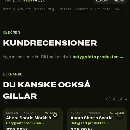
★
★
★
★
★
Trustpilot
4,7/5
Klarna
Swish
Betala som det passar dig — direkt, senare eller dela upp.
OMDÖMEN
KUNDRECENSIONER
Inga recensioner än. Bli först med att
betygsätta produkten →
LIKNANDE
DU KANSKE OCKSÅ
GILLAR
SE ALLA →
KLÄDER · YASAKA
KLÄDER · YASAKA
I LAGER
I LAGER
Abora Shorts Mörkblå
Abora Shorts Svarta
Betygsätt produkten →
Betygsätt produkten →
375,00
kr
375,00
kr