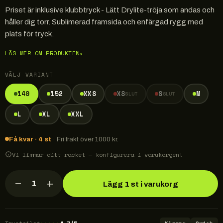
Priset är inklusive klubbtryck - Lätt Drylite-tröja som andas och
håller dig torr. Sublimerad framsida och enfärgad rygg med
plats för tryck.
LÄS MER OM PRODUKTEN
▾
VÄLJ VARIANT
140
152
XXS
XS
S
M
SLUT
SLUT
L
XL
XXL
Få kvar · 4 st
· Fri frakt över 1000 kr.
Vi limmar ditt racket — konfigurera i varukorgen!
−
+
1
Lägg 1 st i varukorg