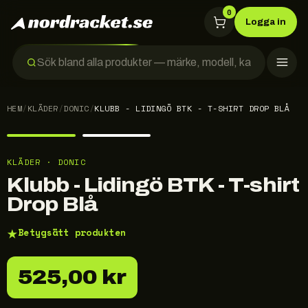
0
Logga in
HEM
/
KLÄDER
/
DONIC
/
KLUBB - LIDINGÖ BTK - T-SHIRT DROP BLÅ
KLÄDER · DONIC
Klubb - Lidingö BTK - T-shirt
Drop Blå
★
Betygsätt produkten
525,00 kr