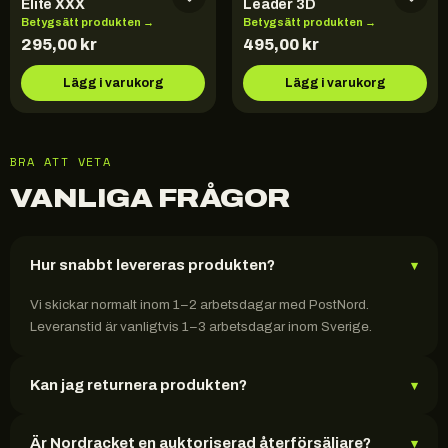
Elite XXX
Leader 3D
Betygsätt produkten →
Betygsätt produkten →
295,00
kr
495,00
kr
Lägg i varukorg
Lägg i varukorg
BRA ATT VETA
VANLIGA FRÅGOR
Hur snabbt levereras produkten?
▾
Vi skickar normalt inom 1–2 arbetsdagar med PostNord.
Leveranstid är vanligtvis 1–3 arbetsdagar inom Sverige.
Kan jag returnera produkten?
▾
Är Nordracket en auktoriserad återförsäljare?
▾