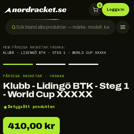
0
Logga in
HEM
/
FÄRDIGA RACKETAR
/
YASAKA
/
KLUBB - LIDINGÖ BTK - STEG 1 - WORLD CUP XXXXX
FÄRDIGA RACKETAR · YASAKA
Klubb - Lidingö BTK - Steg 1
- World Cup XXXXX
★
Betygsätt produkten
410,00 kr