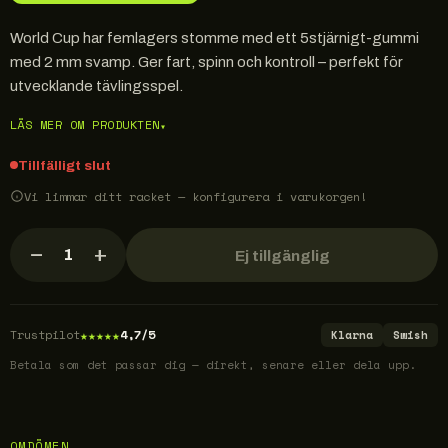
World Cup har femlagers stomme med ett 5stjärnigt-gummi
med 2 mm svamp. Ger fart, spinn och kontroll – perfekt för
utvecklande tävlingsspel.
LÄS MER OM PRODUKTEN
▾
Tillfälligt slut
Vi limmar ditt racket — konfigurera i varukorgen!
−
+
1
Ej tillgänglig
★
★
★
★
★
Trustpilot
4,7/5
Klarna
Swish
Betala som det passar dig — direkt, senare eller dela upp.
OMDÖMEN