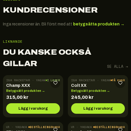
KUNDRECENSIONER
Inga recensioner än. Bli först med att
betygsätta produkten →
LIKNANDE
DU KANSKE OCKSÅ
GILLAR
SE ALLA →
FÄRDIGA RACKETAR · YASAKA
FÄRDIGA RACKETAR · YASAKA
I LAGER
FÅ KVAR
Champ XXX
Colt XX
Betygsätt produkten →
Betygsätt produkten →
315,00
kr
245,00
kr
Lägg i varukorg
Lägg i varukorg
KETAR · YASAKA
FÄRDIGA RACKETAR · YASAKA
BESTÄLLNINGSVARA
BESTÄLLNINGSVARA