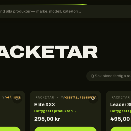
RACKETAR
 YASAKA
FÄRDIGA RACKETAR · YASAKA
FÄRDIGA RACKE
FÅ KVAR
BESTÄLLNINGSVARA
Elite XXX
Leader 
→
Betygsätt produkten →
Betygsätt 
295,00
kr
495,00