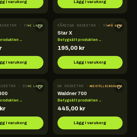
gg i varukorg
Lägg i varukorg
ACKETAR · YASAKA
FÄRDIGA RACKETAR · YASAKA
I LAGER
FÅ KVAR
Star X
produkten →
Betygsätt produkten →
r
195,00
kr
gg i varukorg
Lägg i varukorg
CKETAR · DONIC
FÄRDIGA RACKETAR · DONIC
I LAGER
BESTÄLLNINGSVARA
600
Waldner 700
produkten →
Betygsätt produkten →
kr
445,00
kr
gg i varukorg
Lägg i varukorg