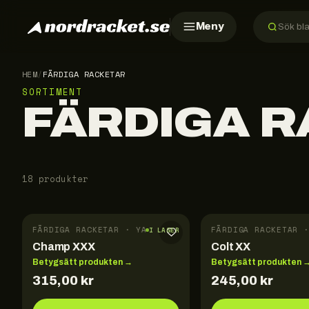
Meny
HEM
/
FÄRDIGA RACKETAR
SORTIMENT
FÄRDIGA 
18 produkter
FÄRDIGA RACKETAR · YASAKA
FÄRDIGA RACKETAR ·
I LAGER
Champ XXX
Colt XX
Betygsätt produkten →
Betygsätt produkten 
315,00
kr
245,00
kr