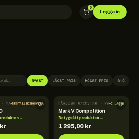
0
Logga in
NYAST
LÄGST PRIS
HÖGST PRIS
A–Ö
TAR · YASAKA
FÄRDIGA RACKETAR · YASAKA
BESTÄLLNINGSVARA
I LAGER
3D
Mark V Competition
produkten →
Betygsätt produkten →
kr
1 295,00
kr