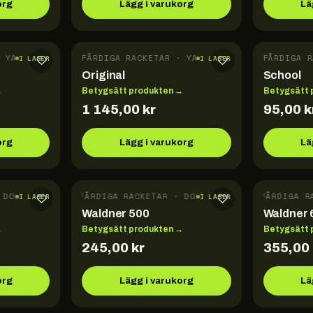
org
Lägg i varukorg
Lä
 YASAKA
FÄRDIGA RACKETAR · YASAKA
FÄRDIGA R
I LAGER
I LAGER
Original
School
→
Betygsätt produkten →
Betygsätt 
1 145,00
kr
95,00
k
org
Lägg i varukorg
Lä
DONIC
FÄRDIGA RACKETAR · DONIC
FÄRDIGA RA
I LAGER
I LAGER
Waldner 500
Waldner 
→
Betygsätt produkten →
Betygsätt 
245,00
kr
355,00
org
Lägg i varukorg
Lä