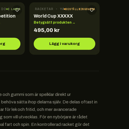
DONIC
FÄRDIGA RACKETAR · YASAKA
I LAGER
BESTÄLLNINGSVARA
etition
World Cup XXXXX
→
Betygsätt produkten →
495,00
kr
org
Lägg i varukorg
 och gummi som är spelklar direkt ur
behöva sätta ihop delarna själv. De delas oftast in
r för lek och fritid, och mer avancerade
som vill utvecklas. För en nybörjare är rådet
al fart och spin. En kontrollerad racket gör det