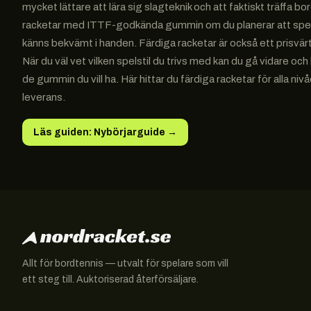
mycket lättare att lära sig slagteknik och att faktiskt träffa bo
racketar med ITTF-godkända gummin om du planerar att spela 
känns bekvämt i handen. Färdiga racketar är också ett prisvärt 
När du väl vet vilken spelstil du trivs med kan du gå vidare
de gummin du vill ha. Här hittar du färdiga racketar för alla 
leverans.
Läs guiden: Nybörjarguide
→
Allt för bordtennis — utvalt för spelare som vill
ett steg till. Auktoriserad återförsäljare.