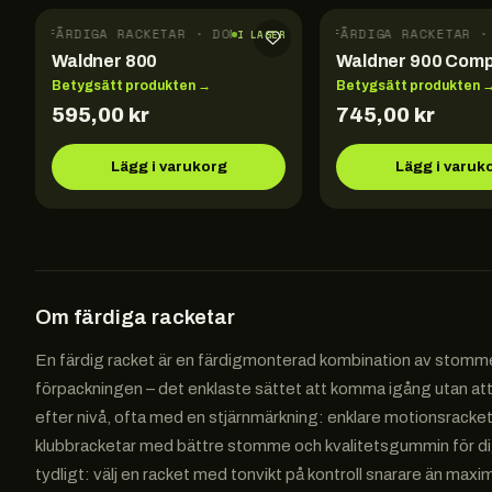
FÄRDIGA RACKETAR · DONIC
FÄRDIGA RACKETAR · 
I LAGER
Waldner 800
Waldner 900 Comp
Betygsätt produkten →
Betygsätt produkten 
595,00
kr
745,00
kr
Lägg i varukorg
Lägg i varuk
Om
färdiga racketar
En färdig racket är en färdigmonterad kombination av stomme
förpackningen – det enklaste sättet att komma igång utan att 
efter nivå, ofta med en stjärnmärkning: enklare motionsracketa
klubbracketar med bättre stomme och kvalitetsgummin för dig 
tydligt: välj en racket med tonvikt på kontroll snarare än maxim