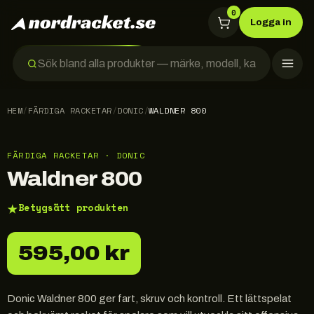
0
Logga in
HEM
/
FÄRDIGA RACKETAR
/
DONIC
/
WALDNER 800
FÄRDIGA RACKETAR · DONIC
Waldner 800
★
Betygsätt produkten
595,00 kr
Donic Waldner 800 ger fart, skruv och kontroll. Ett lättspelat