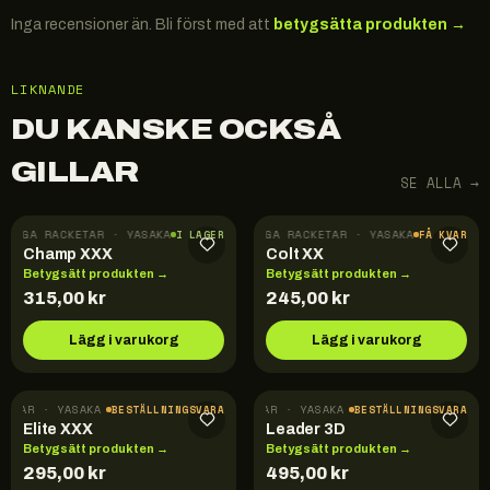
Inga recensioner än. Bli först med att
betygsätta produkten →
LIKNANDE
DU KANSKE OCKSÅ
GILLAR
SE ALLA →
ÄRDIGA RACKETAR · YASAKA
FÄRDIGA RACKETAR · YASAKA
I LAGER
FÅ KVAR
Champ XXX
Colt XX
Betygsätt produkten →
Betygsätt produkten →
315,00
kr
245,00
kr
Lägg i varukorg
Lägg i varukorg
KETAR · YASAKA
FÄRDIGA RACKETAR · YASAKA
BESTÄLLNINGSVARA
BESTÄLLNINGSVARA
Elite XXX
Leader 3D
Betygsätt produkten →
Betygsätt produkten →
295,00
kr
495,00
kr