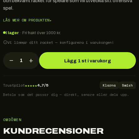
och bekvämt racket för spelare som vill utveckla sitt offensiva
spel.
LÄS MER OM PRODUKTEN
▾
I lager
· Fri frakt över 1000 kr.
Vi limmar ditt racket — konfigurera i varukorgen!
−
+
1
Lägg 1 st i varukorg
★
★
★
★
★
Trustpilot
4,7/5
Klarna
Swish
Betala som det passar dig — direkt, senare eller dela upp.
OMDÖMEN
KUNDRECENSIONER