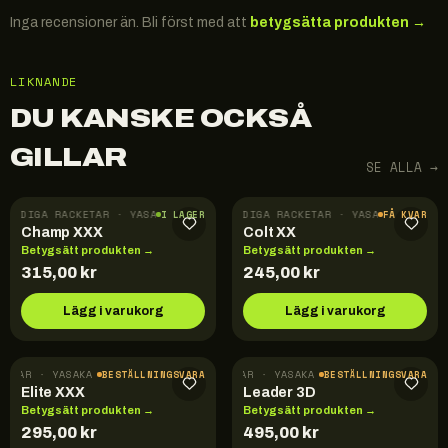
Inga recensioner än. Bli först med att
betygsätta produkten →
LIKNANDE
DU KANSKE OCKSÅ
GILLAR
SE ALLA →
FÄRDIGA RACKETAR · YASAKA
FÄRDIGA RACKETAR · YASAKA
I LAGER
FÅ KVAR
Champ XXX
Colt XX
Betygsätt produkten →
Betygsätt produkten →
315,00
kr
245,00
kr
Lägg i varukorg
Lägg i varukorg
KETAR · YASAKA
FÄRDIGA RACKETAR · YASAKA
BESTÄLLNINGSVARA
BESTÄLLNINGSVARA
Elite XXX
Leader 3D
Betygsätt produkten →
Betygsätt produkten →
295,00
kr
495,00
kr