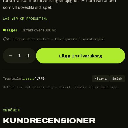
första racket med utvecklingsmöjlighet. Ett bra val för den
som vill utveckla sitt spel.
LÄS MER OM PRODUKTEN
▾
I lager
· Fri frakt över 1000 kr.
Vi limmar ditt racket — konfigurera i varukorgen!
−
+
1
Lägg 1 st i varukorg
★
★
★
★
★
Trustpilot
4,7/5
Klarna
Swish
Betala som det passar dig — direkt, senare eller dela upp.
OMDÖMEN
KUNDRECENSIONER