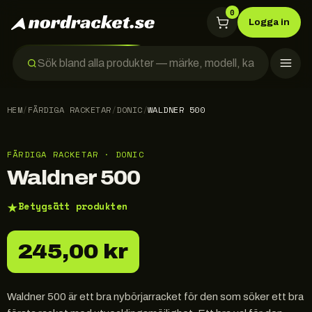
0
Logga in
HEM
/
FÄRDIGA RACKETAR
/
DONIC
/
WALDNER 500
FÄRDIGA RACKETAR · DONIC
Waldner 500
★
Betygsätt produkten
245,00 kr
Waldner 500 är ett bra nybörjarracket för den som söker ett bra