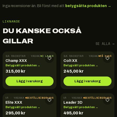
Inga recensioner än. Bli först med att
betygsätta produkten →
LIKNANDE
DU KANSKE OCKSÅ
GILLAR
SE ALLA →
FÄRDIGA RACKETAR · YASAKA
FÄRDIGA RACKETAR · YASAKA
I LAGER
FÅ KVAR
Champ XXX
Colt XX
Betygsätt produkten →
Betygsätt produkten →
315,00
kr
245,00
kr
Lägg i varukorg
Lägg i varukorg
KETAR · YASAKA
FÄRDIGA RACKETAR · YASAKA
BESTÄLLNINGSVARA
BESTÄLLNINGSVARA
Elite XXX
Leader 3D
Betygsätt produkten →
Betygsätt produkten →
295,00
kr
495,00
kr