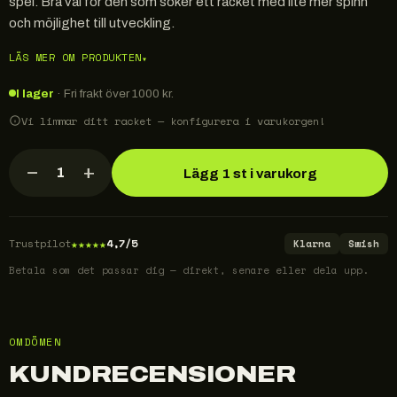
spel. Bra val för den som söker ett racket med lite mer spinn
och möjlighet till utveckling.
LÄS MER OM PRODUKTEN
▾
I lager
· Fri frakt över 1000 kr.
Vi limmar ditt racket — konfigurera i varukorgen!
−
+
1
Lägg 1 st i varukorg
★
★
★
★
★
Trustpilot
4,7/5
Klarna
Swish
Betala som det passar dig — direkt, senare eller dela upp.
OMDÖMEN
KUNDRECENSIONER