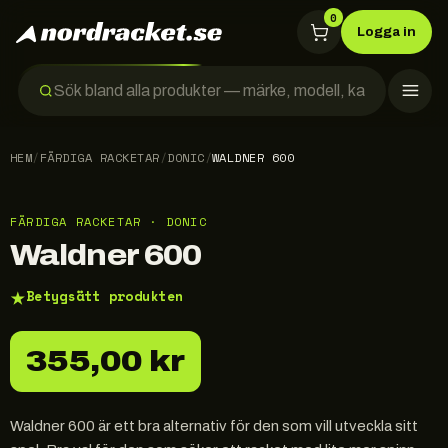
0
Logga in
HEM
/
FÄRDIGA RACKETAR
/
DONIC
/
WALDNER 600
FÄRDIGA RACKETAR · DONIC
Waldner 600
★
Betygsätt produkten
355,00 kr
Waldner 600 är ett bra alternativ för den som vill utveckla sitt