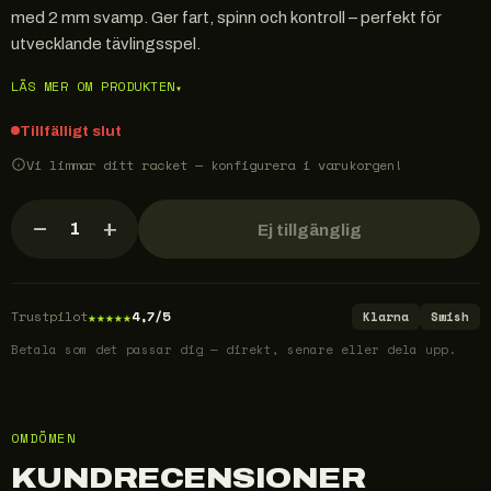
med 2 mm svamp. Ger fart, spinn och kontroll – perfekt för
utvecklande tävlingsspel.
LÄS MER OM PRODUKTEN
▾
Tillfälligt slut
Vi limmar ditt racket — konfigurera i varukorgen!
−
+
1
Ej tillgänglig
★
★
★
★
★
Trustpilot
4,7/5
Klarna
Swish
Betala som det passar dig — direkt, senare eller dela upp.
OMDÖMEN
KUNDRECENSIONER