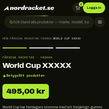
0
Logga in
HEM
/
FÄRDIGA RACKETAR
/
YASAKA
/
WORLD CUP XXXXX
FÄRDIGA RACKETAR · YASAKA
World Cup XXXXX
★
Betygsätt produkten
495,00 kr
World Cup har femlagers stomme med ett 5stjärnigt-gummi