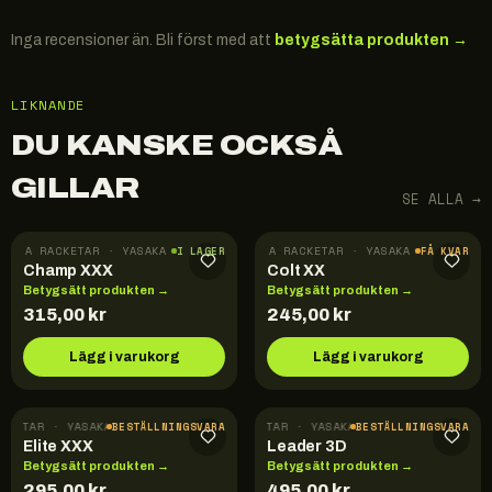
Inga recensioner än. Bli först med att
betygsätta produkten →
LIKNANDE
DU KANSKE OCKSÅ
GILLAR
SE ALLA →
RDIGA RACKETAR · YASAKA
FÄRDIGA RACKETAR · YASAKA
I LAGER
FÅ KVAR
Champ XXX
Colt XX
Betygsätt produkten →
Betygsätt produkten →
315,00
kr
245,00
kr
Lägg i varukorg
Lägg i varukorg
CKETAR · YASAKA
FÄRDIGA RACKETAR · YASAKA
BESTÄLLNINGSVARA
BESTÄLLNINGSVARA
Elite XXX
Leader 3D
Betygsätt produkten →
Betygsätt produkten →
295,00
kr
495,00
kr