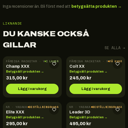
Inga recensioner än. Bli först med att
betygsätta produkten →
LIKNANDE
DU KANSKE OCKSÅ
GILLAR
SE ALLA →
FÄRDIGA RACKETAR · YASAKA
FÄRDIGA RACKETAR · YASAKA
I LAGER
FÅ KVAR
Champ XXX
Colt XX
Betygsätt produkten →
Betygsätt produkten →
315,00
kr
245,00
kr
Lägg i varukorg
Lägg i varukorg
CKETAR · YASAKA
FÄRDIGA RACKETAR · YASAKA
BESTÄLLNINGSVARA
BESTÄLLNINGSVARA
Elite XXX
Leader 3D
Betygsätt produkten →
Betygsätt produkten →
295,00
kr
495,00
kr