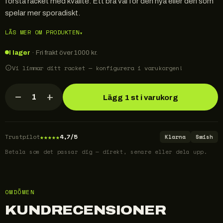
första racket med kvalité. Ett bra val för den nya eller den som
spelar mer sporadiskt.
LÄS MER OM PRODUKTEN
▾
I lager
· Fri frakt över 1000 kr.
Vi limmar ditt racket — konfigurera i varukorgen!
−
+
1
Lägg 1 st i varukorg
★
★
★
★
★
Trustpilot
4,7/5
Klarna
Swish
Betala som det passar dig — direkt, senare eller dela upp.
OMDÖMEN
KUNDRECENSIONER