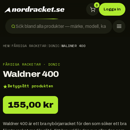
0
Logga in
HEM
/
FÄRDIGA RACKETAR
/
DONIC
/
WALDNER 400
FÄRDIGA RACKETAR · DONIC
Waldner 400
★
Betygsätt produkten
155,00 kr
Waldner 400 är ett bra nybörjarracket för den som söker ett bra