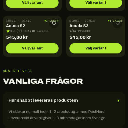
Välj variant
Välj variant
GUMMI · DONIC
GUMMI · DONIC
I LAGER
I LAGER
Acuda S2
Acuda S3
9
/10
9.1
/10
4.0
(
1
)
revspin
·
revspin
545,00
kr
545,00
kr
Välj variant
Välj variant
BRA ATT VETA
VANLIGA FRÅGOR
Hur snabbt levereras produkten?
▾
Vi skickar normalt inom 1–2 arbetsdagar med PostNord.
Leveranstid är vanligtvis 1–3 arbetsdagar inom Sverige.