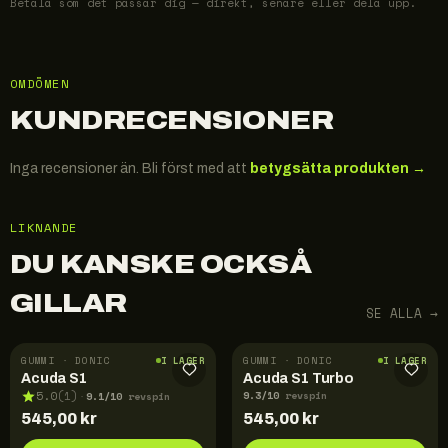
Betala som det passar dig — direkt, senare eller dela upp.
OMDÖMEN
KUNDRECENSIONER
Inga recensioner än. Bli först med att
betygsätta produkten →
LIKNANDE
DU KANSKE OCKSÅ
GILLAR
SE ALLA →
GUMMI · DONIC
GUMMI · DONIC
I LAGER
I LAGER
Acuda S1
Acuda S1 Turbo
9.3
/10
9.1
/10
5.0
(
1
)
revspin
·
revspin
545,00
kr
545,00
kr