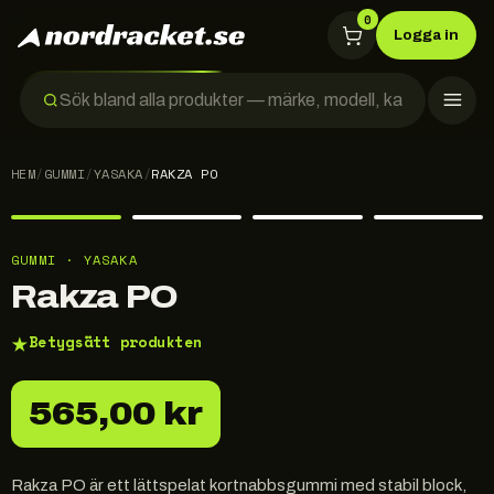
0
Logga in
HEM
/
GUMMI
/
YASAKA
/
RAKZA PO
GUMMI · YASAKA
Rakza PO
★
Betygsätt produkten
565,00 kr
Rakza PO är ett lättspelat kortnabbsgummi med stabil block,