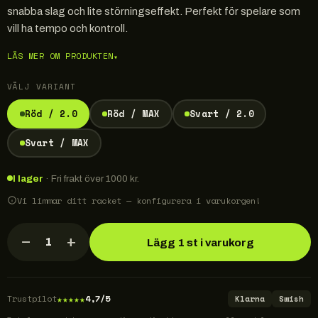
snabba slag och lite störningseffekt. Perfekt för spelare som
vill ha tempo och kontroll.
LÄS MER OM PRODUKTEN
▾
VÄLJ VARIANT
Röd / 2.0
Röd / MAX
Svart / 2.0
Svart / MAX
I lager
· Fri frakt över 1000 kr.
Vi limmar ditt racket — konfigurera i varukorgen!
−
+
1
Lägg 1 st i varukorg
★
★
★
★
★
Trustpilot
4,7/5
Klarna
Swish