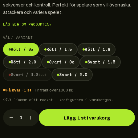
sekvenser och kontroll. Perfekt för spelare som vill överraska,
attackera och variera spelet.
LÄS MER OM PRODUKTEN
▾
VÄLJ VARIANT
Rött / 0x
Rött / 1.5
Rött / 1.8
Rött / 2.0
Svart / 0x
Svart / 1.5
Svart / 1.8
Svart / 2.0
SLUT
Få kvar · 1 st
· Fri frakt över 1000 kr.
Vi limmar ditt racket — konfigurera i varukorgen!
−
+
1
Lägg 1 st i varukorg