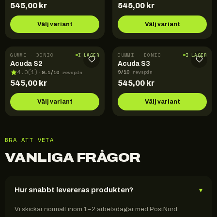
545,00
kr
545,00
kr
Välj variant
Välj variant
GUMMI · DONIC
GUMMI · DONIC
I LAGER
I LAGER
Acuda S2
Acuda S3
9
/10
9.1
/10
4.0
(
1
)
revspin
·
revspin
545,00
kr
545,00
kr
Välj variant
Välj variant
BRA ATT VETA
VANLIGA FRÅGOR
Hur snabbt levereras produkten?
▾
Vi skickar normalt inom 1–2 arbetsdagar med PostNord.