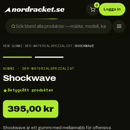
0
Logga in
HEM
/
GUMMI
/
DER-MATERIALSPEZIALIST
/
SHOCKWAVE
GUMMI · DER-MATERIALSPEZIALIST
Shockwave
★
Betygsätt produkten
395,00 kr
Shockwave är ett gummi med mellannabb för offensiva