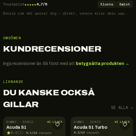
★
★
★
★
★
Trustpilot
4,7/5
Klarna
Swish
Betala som det passar dig — direkt, senare eller dela upp.
OMDÖMEN
KUNDRECENSIONER
Inga recensioner än. Bli först med att
betygsätta produkten →
LIKNANDE
DU KANSKE OCKSÅ
GILLAR
SE ALLA →
GUMMI · DONIC
GUMMI · DONIC
I LAGER
I LAGER
Acuda S1
Acuda S1 Turbo
9.3
/10
9.1
/10
5.0
(
1
)
revspin
·
revspin