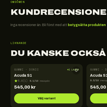
OMDÖMEN
KUNDRECENSIONE
Inga recensioner än. Bli först med att
betygsätta produkten
LIKNANDE
DU KANSKE OCKSÅ
GUMMI · DONIC
GUMMI · D
I LAGER
Acuda S1
Acuda S1
9.3
/10
5.0
(
1
)
revs
9.1
/10
·
revspin
545,00
kr
545,00
Välj variant