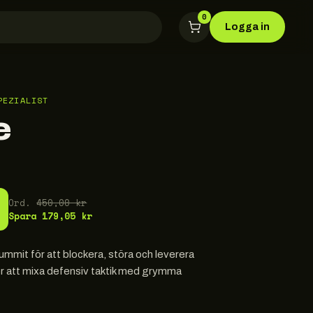
0
Logga in
PEZIALIST
e
Ord.
450,00 kr
Spara
179,05 kr
mmit för att blockera, störa och leverera
r att mixa defensiv taktik med grymma