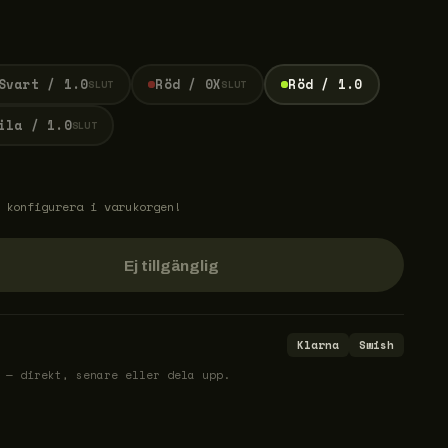
Svart / 1.0
Röd / 0X
Röd / 1.0
SLUT
SLUT
ila / 1.0
SLUT
 konfigurera i varukorgen!
Ej tillgänglig
Klarna
Swish
 — direkt, senare eller dela upp.