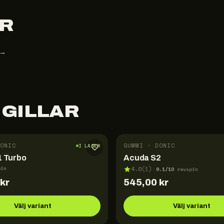
R
 →
 GILLAR
ONIC
GUMMI · DONIC
I LAGER
 Turbo
Acuda S2
pin
4.0
(
1
)
9.1
/10
·
revspin
kr
545,00
kr
Välj variant
Välj variant