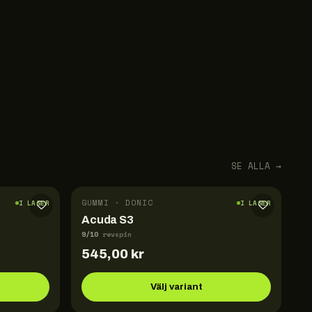
SE ALLA →
GUMMI · DONIC
I LAGER
I LAGER
Acuda S3
9
/10
revspin
545,00
kr
Välj variant