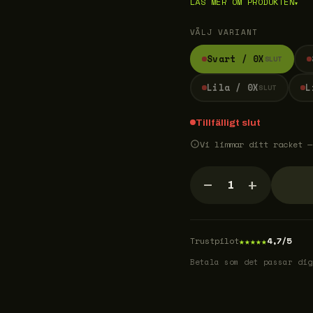
LÄS MER OM PRODUKTEN
▾
VÄLJ VARIANT
Svart / 0X
SLUT
Lila / 0X
L
SLUT
Tillfälligt slut
Vi limmar ditt racket —
−
+
1
★
★
★
★
★
Trustpilot
4,7/5
Betala som det passar dig