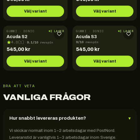
Välj variant
Välj variant
GUMMI · DONIC
GUMMI · DONIC
I LAGER
I LAGER
Acuda S2
Acuda S3
9
/10
9.1
/10
4.0
(
1
)
revspin
·
revspin
545,00
kr
545,00
kr
Välj variant
Välj variant
BRA ATT VETA
VANLIGA FRÅGOR
Hur snabbt levereras produkten?
▾
Vi skickar normalt inom 1–2 arbetsdagar med PostNord.
Leveranstid är vanligtvis 1–3 arbetsdagar inom Sverige.