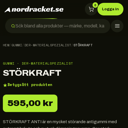
0
Logga in
HEM
/
GUMMI
/
DER-MATERIALSPEZIALIST
/
STÖRKRAFT
GUMMI · DER-MATERIALSPEZIALIST
STÖRKRAFT
★
Betygsätt produkten
595,00 kr
STÖRKRAFT ANTI är en mycket störande antigummi med