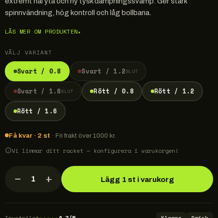
extremt hal yta och ny tysk dämpningssvamp. Ger stark
spinnvändning, hög kontroll och låg bollbana.
LÄS MER OM PRODUKTEN
▾
VÄLJ VARIANT
Svart / 0.8
Svart / 1.2
SLUT
Svart / 1.6
Rött / 0.8
Rött / 1.2
SLUT
Rött / 1.6
Få kvar · 2 st
· Fri frakt över 1000 kr.
Vi limmar ditt racket — konfigurera i varukorgen!
−
+
1
Lägg 1 st i varukorg
★
★
★
★
★
Trustpilot
4,7/5