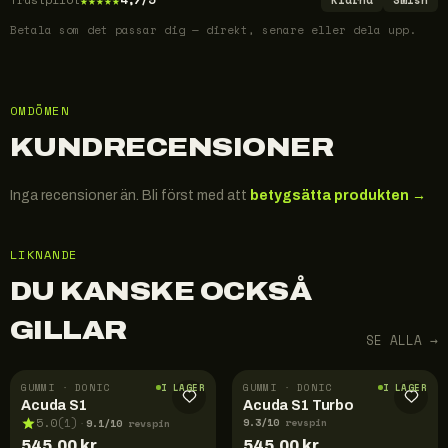
Klarna
Swish
Betala som det passar dig — direkt, senare eller dela upp.
OMDÖMEN
KUNDRECENSIONER
Inga recensioner än. Bli först med att
betygsätta produkten →
LIKNANDE
DU KANSKE OCKSÅ
GILLAR
SE ALLA →
GUMMI · DONIC
GUMMI · DONIC
I LAGER
I LAGER
Acuda S1
Acuda S1 Turbo
9.3
/10
9.1
/10
5.0
(
1
)
revspin
·
revspin
545,00
kr
545,00
kr