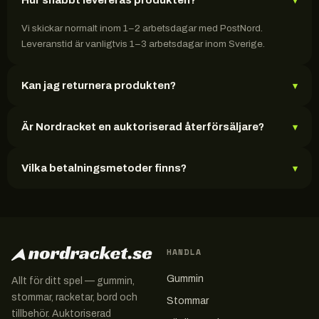
Hur snabbt levereras produkten?
▾
Vi skickar normalt inom 1–2 arbetsdagar med PostNord.
Leveranstid är vanligtvis 1–3 arbetsdagar inom Sverige.
Kan jag returnera produkten?
▾
Är Nordracket en auktoriserad återförsäljare?
▾
Vilka betalningsmetoder finns?
▾
HANDLA
Gummin
Allt för ditt spel — gummin,
stommar, racketar, bord och
Stommar
tillbehör. Auktoriserad