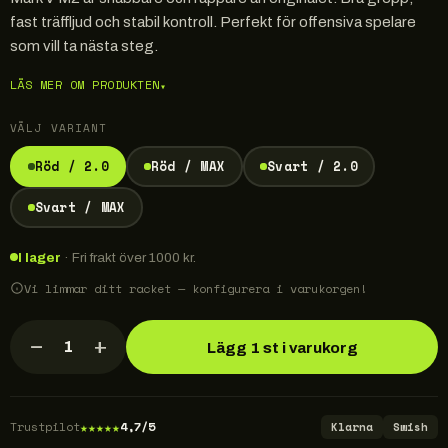
fast träffljud och stabil kontroll. Perfekt för offensiva spelare
som vill ta nästa steg.
LÄS MER OM PRODUKTEN
▾
VÄLJ VARIANT
Röd / 2.0
Röd / MAX
Svart / 2.0
Svart / MAX
I lager
· Fri frakt över 1000 kr.
Vi limmar ditt racket — konfigurera i varukorgen!
−
+
1
Lägg 1 st i varukorg
★
★
★
★
★
Trustpilot
4,7/5
Klarna
Swish