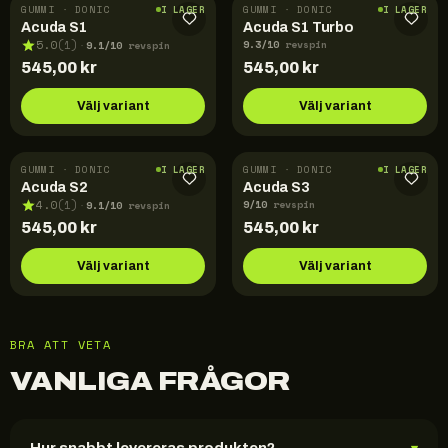
GUMMI · DONIC
GUMMI · DONIC
I LAGER
I LAGER
Acuda S1
Acuda S1 Turbo
9.3
/10
9.1
/10
5.0
(
1
)
revspin
·
revspin
545,00
kr
545,00
kr
Välj variant
Välj variant
GUMMI · DONIC
GUMMI · DONIC
I LAGER
I LAGER
Acuda S2
Acuda S3
9
/10
9.1
/10
4.0
(
1
)
revspin
·
revspin
545,00
kr
545,00
kr
Välj variant
Välj variant
BRA ATT VETA
VANLIGA FRÅGOR