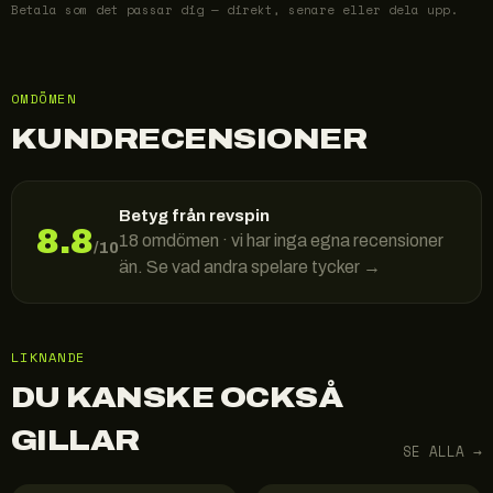
Betala som det passar dig — direkt, senare eller dela upp.
OMDÖMEN
KUNDRECENSIONER
Betyg från revspin
8.8
18
omdömen · vi har inga egna recensioner
/10
än. Se vad andra spelare tycker →
LIKNANDE
DU KANSKE OCKSÅ
GILLAR
SE ALLA →