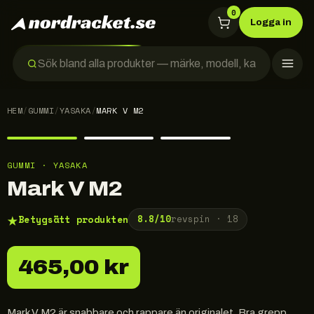
0
Logga in
HEM
/
GUMMI
/
YASAKA
/
MARK V M2
GUMMI · YASAKA
Mark V M2
★
Betygsätt produkten
8.8
/10
revspin ·
18
465,00 kr
Mark V M2 är snabbare och rappare än originalet. Bra grepp,