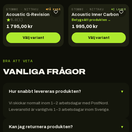
STOMME · NITTAKU
STOMME · NITTAKU
FÅ KVAR
I LAGER
Acoustic G-Revision
Acoustic Inner Carbon
5.0
(
1
)
Betygsätt produkten →
1 795,00
kr
1 995,00
kr
Välj variant
Välj variant
BRA ATT VETA
VANLIGA FRÅGOR
Hur snabbt levereras produkten?
▾
Vi skickar normalt inom 1–2 arbetsdagar med PostNord.
Leveranstid är vanligtvis 1–3 arbetsdagar inom Sverige.
Kan jag returnera produkten?
▾