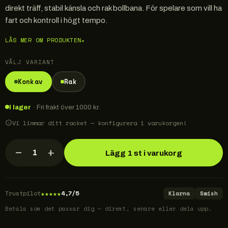
direkt träff, stabil känsla och rak bollbana. För spelare som vill ha
fart och kontroll i högt tempo.
LÄS MER OM PRODUKTEN
▾
VÄLJ VARIANT
Konkav
Rak
I lager
· Fri frakt över 1000 kr.
Vi limmar ditt racket — konfigurera i varukorgen!
−
+
1
Lägg 1 st i varukorg
★
★
★
★
★
Trustpilot
4,7/5
Klarna
Swish
Betala som det passar dig — direkt, senare eller dela upp.