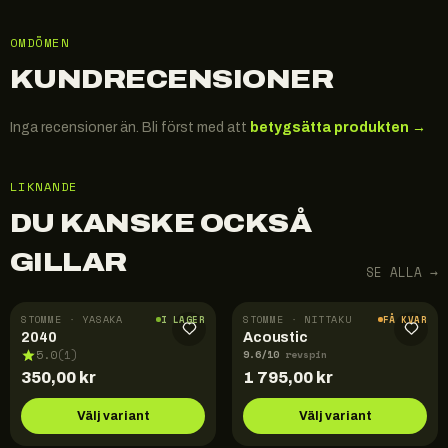
OMDÖMEN
KUNDRECENSIONER
Inga recensioner än. Bli först med att
betygsätta produkten →
LIKNANDE
DU KANSKE OCKSÅ
GILLAR
SE ALLA →
STOMME · YASAKA
STOMME · NITTAKU
I LAGER
FÅ KVAR
2040
Acoustic
9.6
/10
5.0
(
1
)
revspin
350,00
kr
1 795,00
kr
Välj variant
Välj variant