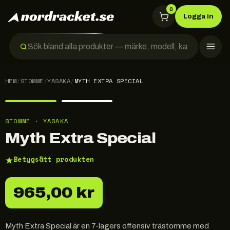
0
Logga in
HEM
/
STOMME
/
YASAKA
/
MYTH EXTRA SPECIAL
STOMME · YASAKA
Myth Extra Special
★
Betygsätt produkten
965,00 kr
Myth Extra Special är en 7-lagers offensiv trästomme med