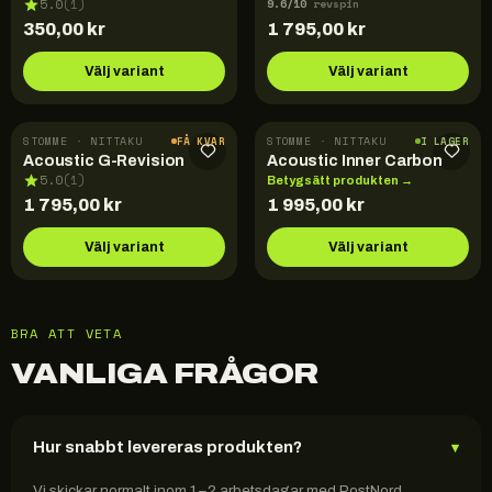
9.6
/10
5.0
(
1
)
revspin
350,00
kr
1 795,00
kr
Välj variant
Välj variant
STOMME · NITTAKU
STOMME · NITTAKU
FÅ KVAR
I LAGER
Acoustic G-Revision
Acoustic Inner Carbon
5.0
(
1
)
Betygsätt produkten →
1 795,00
kr
1 995,00
kr
Välj variant
Välj variant
BRA ATT VETA
VANLIGA FRÅGOR
Hur snabbt levereras produkten?
▾
Vi skickar normalt inom 1–2 arbetsdagar med PostNord.