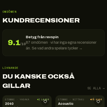
OMDÖMEN
KUNDRECENSIONER
Betyg från revspin
9.1
87
omdömen · vi har inga egna recensioner
/10
än. Se vad andra spelare tycker →
LIKNANDE
DU KANSKE OCKSÅ
GILLAR
SE ALLA →
STOMME · YASAKA
STOMME · NITTAKU
I LAGER
FÅ KVAR
2040
Acoustic