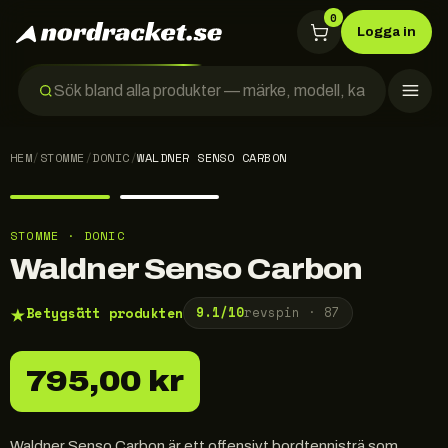
0
Logga in
HEM
/
STOMME
/
DONIC
/
WALDNER SENSO CARBON
STOMME · DONIC
Waldner Senso Carbon
★
Betygsätt produkten
9.1
/10
revspin ·
87
795,00 kr
Waldner Senso Carbon är ett offensivt bordtennisträ som