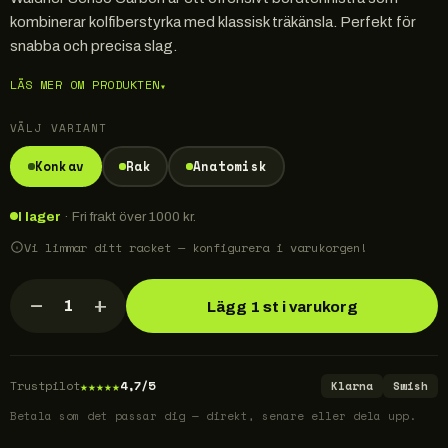
kombinerar kolfiberstyrka med klassisk träkänsla. Perfekt för
snabba och precisa slag.
LÄS MER OM PRODUKTEN
▾
VÄLJ VARIANT
Konkav
Rak
Anatomisk
I lager
· Fri frakt över 1000 kr.
Vi limmar ditt racket — konfigurera i varukorgen!
−
+
1
Lägg 1 st i varukorg
★
★
★
★
★
Trustpilot
4,7/5
Klarna
Swish
Betala som det passar dig — direkt, senare eller dela upp.