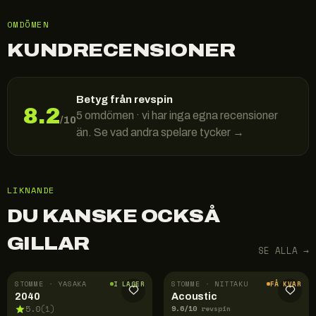
OMDÖMEN
KUNDRECENSIONER
Betyg från revspin
8.2
5
omdömen · vi har inga egna recensioner
/10
än. Se vad andra spelare tycker →
LIKNANDE
DU KANSKE OCKSÅ
GILLAR
SE ALLA →
STOMME · YASAKA
STOMME · NITTAKU
I LAGER
FÅ KVAR
2040
Acoustic
9.6
/10
5.0
(
1
)
revspin