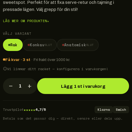
sweetspot. Perfekt för att fixa serve-retur och tajming i
pressade lägen. Välj grepp för din stil!
LÄS MER OM PRODUKTEN
▾
VÄLJ VARIANT
Rak
Konkav
Anatomisk
SLUT
SLUT
Få kvar · 3 st
· Fri frakt över 1000 kr.
Vi limmar ditt racket — konfigurera i varukorgen!
−
+
1
Lägg 1 st i varukorg
★
★
★
★
★
Trustpilot
4,7/5
Klarna
Swish
Betala som det passar dig — direkt, senare eller dela upp.