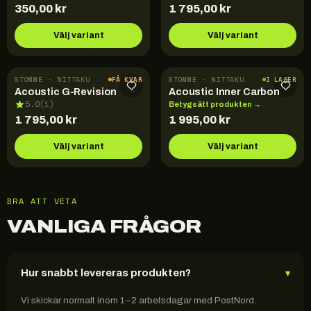
350,00
kr
1 795,00
kr
Välj variant
Välj variant
STOMME · NITTAKU
STOMME · NITTAKU
FÅ KVAR
I LAGER
Acoustic G-Revision
Acoustic Inner Carbon
5.0
(
1
)
Betygsätt produkten →
1 795,00
kr
1 995,00
kr
Välj variant
Välj variant
BRA ATT VETA
VANLIGA FRÅGOR
Hur snabbt levereras produkten?
▾
Vi skickar normalt inom 1–2 arbetsdagar med PostNord.