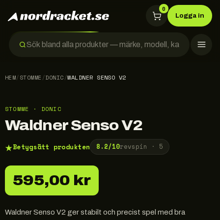
0
Logga in
HEM
/
STOMME
/
DONIC
/
WALDNER SENSO V2
STOMME · DONIC
Waldner Senso V2
★
Betygsätt produkten
8.2
/10
revspin ·
5
595,00 kr
Waldner Senso V2 ger stabilt och precist spel med bra