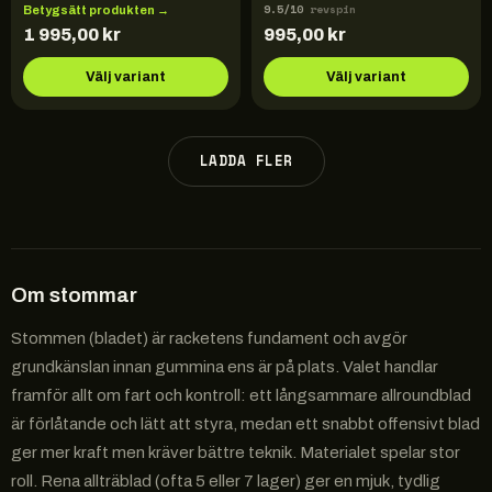
9.5
/10
revspin
Betygsätt produkten →
1 995,00
kr
995,00
kr
Välj variant
Välj variant
LADDA FLER
Om
stommar
Stommen (bladet) är racketens fundament och avgör
grundkänslan innan gummina ens är på plats. Valet handlar
framför allt om fart och kontroll: ett långsammare allroundblad
är förlåtande och lätt att styra, medan ett snabbt offensivt blad
ger mer kraft men kräver bättre teknik. Materialet spelar stor
roll. Rena allträblad (ofta 5 eller 7 lager) ger en mjuk, tydlig