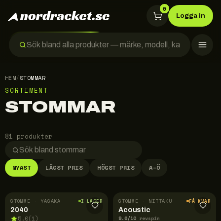
0
Logga in
HEM
/
STOMMAR
SORTIMENT
STOMMAR
81 produkter
NYAST
LÄGST PRIS
HÖGST PRIS
A–Ö
STOMME · YASAKA
STOMME · NITTAKU
I LAGER
FÅ KVAR
2040
Acoustic
9.6
/10
5.0
(
1
)
revspin