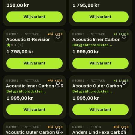
350,00
kr
1 795,00
kr
Välj variant
Välj variant
STOMME · NITTAKU
STOMME · NITTAKU
FÅ KVAR
I LAGER
Acoustic G-Revision
Acoustic Inner Carbon
5.0
(
1
)
Betygsätt produkten →
1 795,00
kr
1 995,00
kr
Välj variant
Välj variant
STOMME · NITTAKU
STOMME · NITTAKU
FÅ KVAR
I LAGER
Acoustic Inner Carbon G-Revision
Acoustic Outer Carbon
Betygsätt produkten →
Betygsätt produkten →
1 995,00
kr
1 995,00
kr
Välj variant
Välj variant
STOMME · NITTAKU
STOMME · DONIC
FÅ KVAR
FÅ KVAR
Acoustic Outer Carbon G-Revision
Anders Lind Hexa Carbon