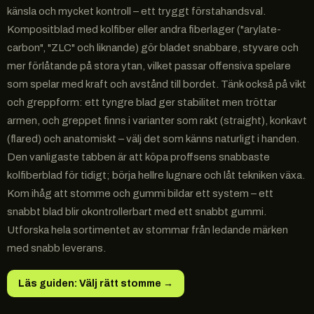
känsla och mycket kontroll – ett tryggt förstahandsval.
Kompositblad med kolfiber eller andra fiberlager ("arylate-
carbon", "ZLC" och liknande) gör bladet snabbare, styvare och
mer förlåtande på stora ytan, vilket passar offensiva spelare
som spelar med kraft och avstånd till bordet. Tänk också på vikt
och greppform: ett tyngre blad ger stabilitet men tröttar
armen, och greppet finns i varianter som rakt (straight), konkavt
(flared) och anatomiskt – välj det som känns naturligt i handen.
Den vanligaste tabben är att köpa proffsens snabbaste
kolfiberblad för tidigt; börja hellre lugnare och låt tekniken växa.
Kom ihåg att stomme och gummi bildar ett system – ett
snabbt blad blir okontrollerbart med ett snabbt gummi.
Utforska hela sortimentet av stommar från ledande märken
med snabb leverans.
Läs guiden: Välj rätt stomme
→